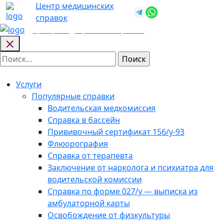
Skip
Центр медицинских
+7 (812) 987-
to
справок
92-57
content
Центр медицинских
справок
Найти:
Услуги
Популярные справки
Водительская медкомиссия
Справка в бассейн
Прививочный сертификат 156/у-93
Флюорография
Справка от терапевта
Заключение от нарколога и психиатра для
водительской комиссии
Справка по форме 027/у — выписка из
амбулаторной карты
Освобождение от физкультуры