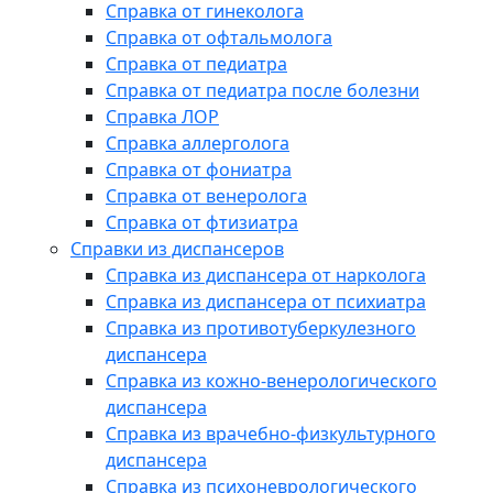
Справка от гинеколога
Справка от офтальмолога
Справка от педиатра
Справка от педиатра после болезни
Справка ЛОР
Справка аллерголога
Справка от фониатра
Справка от венеролога
Справка от фтизиатра
Справки из диспансеров
Справка из диспансера от нарколога
Справка из диспансера от психиатра
Справка из противотуберкулезного
диспансера
Справка из кожно-венерологического
диспансера
Справка из врачебно-физкультурного
диспансера
Справка из психоневрологического