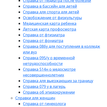
Справка от педиатра после болезни
Справка в бассейн для детей
Справка для спорта для детей
Освобождение от физкультуры
Медицинская карта ребенка
Детская карта профосмотра
Справка от фтизиатра
Справка от фониатра
Справка 086у для поступления в колледж
или вуз
Справка 095/у о временной
нетрудоспособности
Справка 514н о медосмотре
несовершеннолетних
Справка для выезжающих за границу
Справка 079 у в лагерь
Справка об эпидокружении
Справки для женщин
Справка от гинеколога