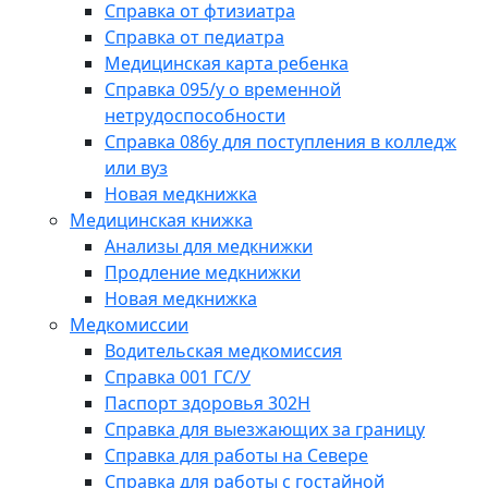
Справка от фтизиатра
Справка от педиатра
Медицинская карта ребенка
Справка 095/у о временной
нетрудоспособности
Справка 086у для поступления в колледж
или вуз
Новая медкнижка
Медицинская книжка
Анализы для медкнижки
Продление медкнижки
Новая медкнижка
Медкомиссии
Водительская медкомиссия
Справка 001 ГС/У
Паспорт здоровья 302Н
Справка для выезжающих за границу
Справка для работы на Севере
Справка для работы с гостайной