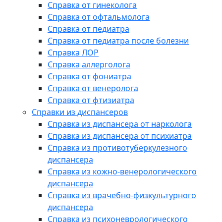
Справка от гинеколога
Справка от офтальмолога
Справка от педиатра
Справка от педиатра после болезни
Справка ЛОР
Справка аллерголога
Справка от фониатра
Справка от венеролога
Справка от фтизиатра
Справки из диспансеров
Справка из диспансера от нарколога
Справка из диспансера от психиатра
Справка из противотуберкулезного
диспансера
Справка из кожно-венерологического
диспансера
Справка из врачебно-физкультурного
диспансера
Справка из психоневрологического