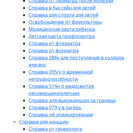
Справка от педиатра после болезни
Справка в бассейн для детей
Справка для спорта для детей
Освобождение от физкультуры
Медицинская карта ребенка
Детская карта профосмотра
Справка от фтизиатра
Справка от фониатра
Справка 086у для поступления в колледж
или вуз
Справка 095/у о временной
нетрудоспособности
Справка 514н о медосмотре
несовершеннолетних
Справка для выезжающих за границу
Справка 079 у в лагерь
Справка об эпидокружении
Справки для женщин
Справка от гинеколога