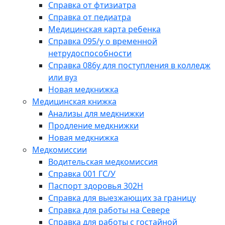
Справка от фтизиатра
Справка от педиатра
Медицинская карта ребенка
Справка 095/у о временной
нетрудоспособности
Справка 086у для поступления в колледж
или вуз
Новая медкнижка
Медицинская книжка
Анализы для медкнижки
Продление медкнижки
Новая медкнижка
Медкомиссии
Водительская медкомиссия
Справка 001 ГС/У
Паспорт здоровья 302Н
Справка для выезжающих за границу
Справка для работы на Севере
Справка для работы с гостайной