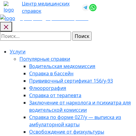
Skip
Центр медицинских
+7 (812) 987-
to
справок
92-57
content
Центр медицинских
справок
Найти:
Услуги
Популярные справки
Водительская медкомиссия
Справка в бассейн
Прививочный сертификат 156/у-93
Флюорография
Справка от терапевта
Заключение от нарколога и психиатра для
водительской комиссии
Справка по форме 027/у — выписка из
амбулаторной карты
Освобождение от физкультуры