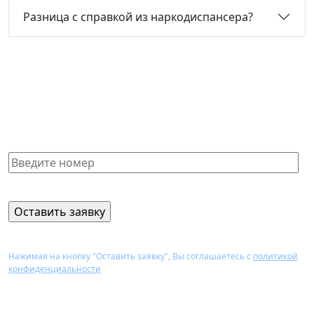
Разница с справкой из наркодиспансера?
Не нашли нужную справку или
не знаете, какая Вам подойдет?
Получите бесплатную консультацию и узнайте
стоимость оформления через 15 минут
Нажимая на кнопку "Оставить заявку", Вы соглашаетесь с
политикой
конфиденциальности