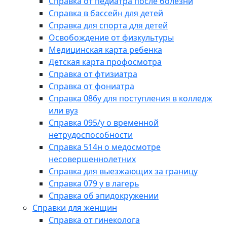
Справка от педиатра после болезни
Справка в бассейн для детей
Справка для спорта для детей
Освобождение от физкультуры
Медицинская карта ребенка
Детская карта профосмотра
Справка от фтизиатра
Справка от фониатра
Справка 086у для поступления в колледж
или вуз
Справка 095/у о временной
нетрудоспособности
Справка 514н о медосмотре
несовершеннолетних
Справка для выезжающих за границу
Справка 079 у в лагерь
Справка об эпидокружении
Справки для женщин
Справка от гинеколога