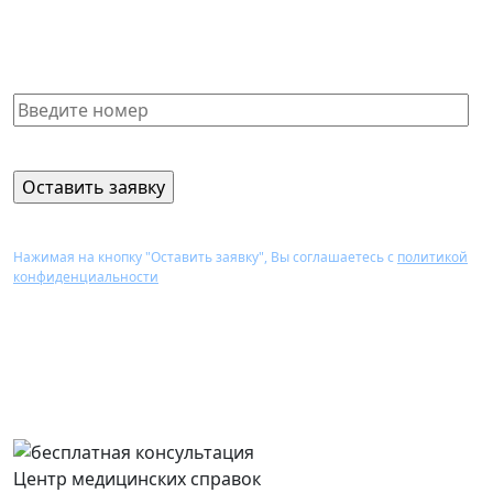
Получите бесплатную консультацию и узнайте
стоимость оформления через 15 минут
Нажимая на кнопку "Оставить заявку", Вы соглашаетесь с
политикой
конфиденциальности
Перезвоним Вам в течение 15 минут,
проконсультируем и назовем стоимость
оформления нужного документа
Центр медицинских справок