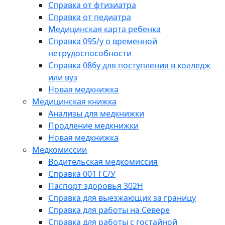
Справка от фтизиатра
Справка от педиатра
Медицинская карта ребенка
Справка 095/у о временной
нетрудоспособности
Справка 086у для поступления в колледж
или вуз
Новая медкнижка
Медицинская книжка
Анализы для медкнижки
Продление медкнижки
Новая медкнижка
Медкомиссии
Водительская медкомиссия
Справка 001 ГС/У
Паспорт здоровья 302Н
Справка для выезжающих за границу
Справка для работы на Севере
Справка для работы с гостайной