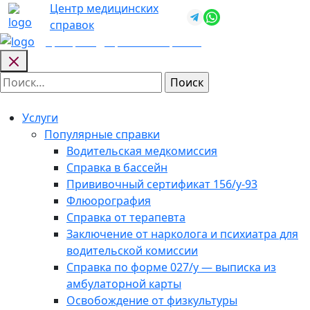
Skip
Центр медицинских
+7 (812) 987-
to
справок
92-57
content
Центр медицинских
справок
Найти:
Услуги
Популярные справки
Водительская медкомиссия
Справка в бассейн
Прививочный сертификат 156/у-93
Флюорография
Справка от терапевта
Заключение от нарколога и психиатра для
водительской комиссии
Справка по форме 027/у — выписка из
амбулаторной карты
Освобождение от физкультуры