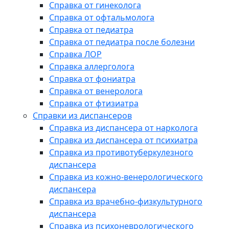
Справка от гинеколога
Справка от офтальмолога
Справка от педиатра
Справка от педиатра после болезни
Справка ЛОР
Справка аллерголога
Справка от фониатра
Справка от венеролога
Справка от фтизиатра
Справки из диспансеров
Справка из диспансера от нарколога
Справка из диспансера от психиатра
Справка из противотуберкулезного
диспансера
Справка из кожно-венерологического
диспансера
Справка из врачебно-физкультурного
диспансера
Справка из психоневрологического