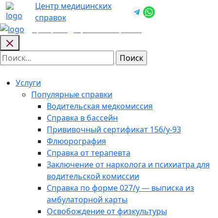
Skip
Центр медицинских
+7 (812) 987-
to
справок
92-57
content
Центр медицинских
справок
Найти:
Услуги
Популярные справки
Водительская медкомиссия
Справка в бассейн
Прививочный сертификат 156/у-93
Флюорография
Справка от терапевта
Заключение от нарколога и психиатра для
водительской комиссии
Справка по форме 027/у — выписка из
амбулаторной карты
Освобождение от физкультуры