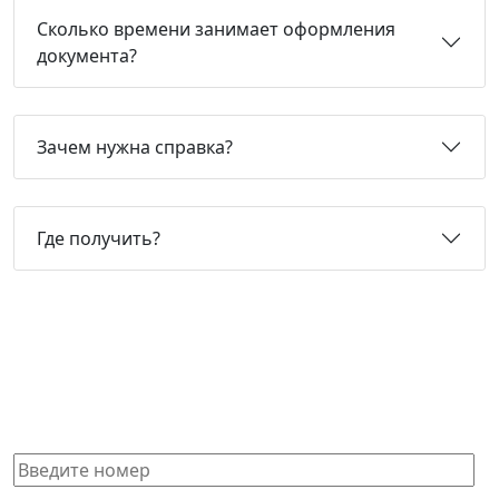
Сколько времени занимает оформления
документа?
Зачем нужна справка?
Где получить?
Не нашли нужную справку или
не знаете, какая Вам подойдет?
Получите бесплатную консультацию и узнайте
стоимость оформления через 15 минут