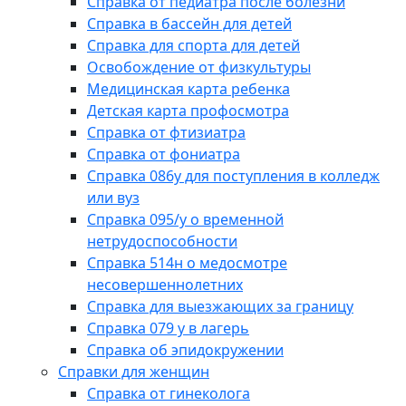
Справка от педиатра после болезни
Справка в бассейн для детей
Справка для спорта для детей
Освобождение от физкультуры
Медицинская карта ребенка
Детская карта профосмотра
Справка от фтизиатра
Справка от фониатра
Справка 086у для поступления в колледж
или вуз
Справка 095/у о временной
нетрудоспособности
Справка 514н о медосмотре
несовершеннолетних
Справка для выезжающих за границу
Справка 079 у в лагерь
Справка об эпидокружении
Справки для женщин
Справка от гинеколога