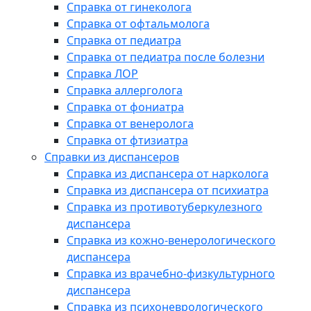
Справка от гинеколога
Справка от офтальмолога
Справка от педиатра
Справка от педиатра после болезни
Справка ЛОР
Справка аллерголога
Справка от фониатра
Справка от венеролога
Справка от фтизиатра
Справки из диспансеров
Справка из диспансера от нарколога
Справка из диспансера от психиатра
Справка из противотуберкулезного
диспансера
Справка из кожно-венерологического
диспансера
Справка из врачебно-физкультурного
диспансера
Справка из психоневрологического