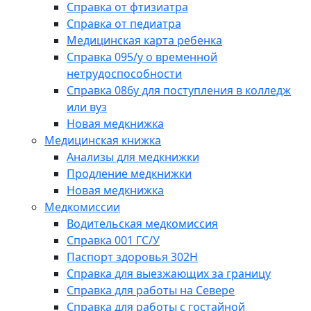
Справка от фтизиатра
Справка от педиатра
Медицинская карта ребенка
Справка 095/у о временной
нетрудоспособности
Справка 086у для поступления в колледж
или вуз
Новая медкнижка
Медицинская книжка
Анализы для медкнижки
Продление медкнижки
Новая медкнижка
Медкомиссии
Водительская медкомиссия
Справка 001 ГС/У
Паспорт здоровья 302Н
Справка для выезжающих за границу
Справка для работы на Севере
Справка для работы с гостайной