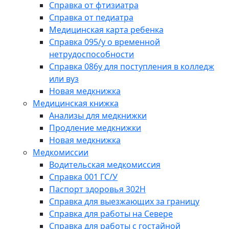
Справка от фтизиатра
Справка от педиатра
Медицинская карта ребенка
Справка 095/у о временной
нетрудоспособности
Справка 086у для поступления в колледж
или вуз
Новая медкнижка
Медицинская книжка
Анализы для медкнижки
Продление медкнижки
Новая медкнижка
Медкомиссии
Водительская медкомиссия
Справка 001 ГС/У
Паспорт здоровья 302Н
Справка для выезжающих за границу
Справка для работы на Севере
Справка для работы с гостайной