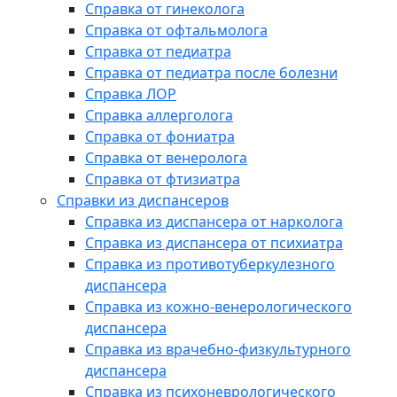
Справка от гинеколога
Справка от офтальмолога
Справка от педиатра
Справка от педиатра после болезни
Справка ЛОР
Справка аллерголога
Справка от фониатра
Справка от венеролога
Справка от фтизиатра
Справки из диспансеров
Справка из диспансера от нарколога
Справка из диспансера от психиатра
Справка из противотуберкулезного
диспансера
Справка из кожно-венерологического
диспансера
Справка из врачебно-физкультурного
диспансера
Справка из психоневрологического