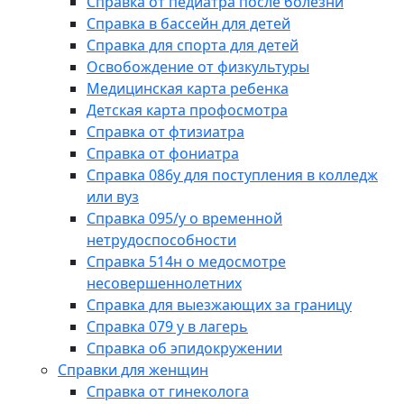
Справка от педиатра после болезни
Справка в бассейн для детей
Справка для спорта для детей
Освобождение от физкультуры
Медицинская карта ребенка
Детская карта профосмотра
Справка от фтизиатра
Справка от фониатра
Справка 086у для поступления в колледж
или вуз
Справка 095/у о временной
нетрудоспособности
Справка 514н о медосмотре
несовершеннолетних
Справка для выезжающих за границу
Справка 079 у в лагерь
Справка об эпидокружении
Справки для женщин
Справка от гинеколога