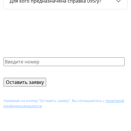
Для кого предназначена справка 095/у?
Не нашли нужную справку или
не знаете, какая Вам подойдет?
Получите бесплатную консультацию и узнайте
стоимость оформления через 15 минут
Нажимая на кнопку "Оставить заявку", Вы соглашаетесь с
политикой
конфиденциальности