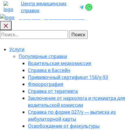
Skip
Центр медицинских
+7 (812) 987-
to
справок
92-57
content
Центр медицинских
справок
Найти:
Услуги
Популярные справки
Водительская медкомиссия
Справка в бассейн
Прививочный сертификат 156/у-93
Флюорография
Справка от терапевта
Заключение от нарколога и психиатра для
водительской комиссии
Справка по форме 027/у — выписка из
амбулаторной карты
Освобождение от физкультуры