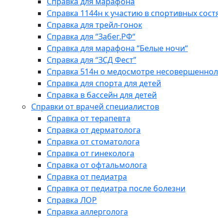
Справка для марафона
Справка 1144н к участию в спортивных сост
Справка для трейл-гонок
Справка для “Забег.РФ“
Справка для марафона “Белые ночи“
Справка для “ЗСД Фест”
Справка 514н о медосмотре несовершеннол
Справка для спорта для детей
Справка в бассейн для детей
Справки от врачей специалистов
Справка от терапевта
Справка от дерматолога
Справка от стоматолога
Справка от гинеколога
Справка от офтальмолога
Справка от педиатра
Справка от педиатра после болезни
Справка ЛОР
Справка аллерголога