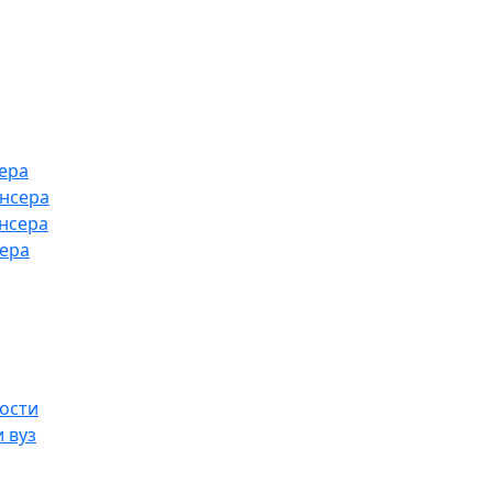
ера
ансера
нсера
сера
ости
 вуз