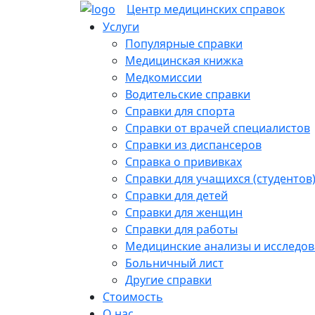
Skip
Центр медицинских
справок
to
Услуги
content
Популярные справки
Медицинская книжка
Медкомиссии
Водительские справки
Справки для спорта
Справки от врачей специалистов
Справки из диспансеров
Справка о прививках
Справки для учащихся (студентов
Справки для детей
Справки для женщин
Справки для работы
Медицинские анализы и исследо
Больничный лист
Другие справки
Стоимость
О нас