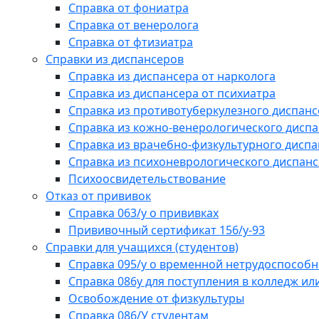
Справка от фониатра
Справка от венеролога
Справка от фтизиатра
Справки из диспансеров
Справка из диспансера от нарколога
Справка из диспансера от психиатра
Справка из противотуберкулезного диспанс
Справка из кожно-венерологического дисп
Справка из врачебно-физкультурного диспа
Справка из психоневрологического диспан
Психоосвидетельствование
Отказ от прививок
Справка 063/у о прививках
Прививочный сертификат 156/у-93
Справки для учащихся (студентов)
Справка 095/у о временной нетрудоспособн
Справка 086у для поступления в колледж или
Освобождение от физкультуры
Справка 086/У студентам