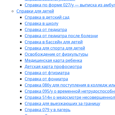
Справка по форме 027/у — выписка из амбу
Справки для детей
Справка в детский сад
Справка в школу
Справка от педиатра
Справка от педиатра после болезни
Справка в бассейн для детей
Справка для спорта для детей
Освобождение от физкультуры
Медицинская карта ребенка
Детская карта профосмотра
Справка от фтизиатра
Справка от фониатра
Справка 086у для поступления в колледж или
Справка 095/у о временной нетрудоспособн
Справка 514н о медосмотре несовершеннол
Справка для выезжающих за границу
Справка 079 у в лагерь