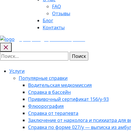
FAQ
Отзывы
Блог
Контакты
Центр медицинских
справок
Найти:
Услуги
Популярные справки
Водительская медкомиссия
Справка в бассейн
Прививочный сертификат 156/у-93
Флюорография
Справка от терапевта
Заключение от нарколога и психиатра для 
Справка по форме 027/у — выписка из амбу