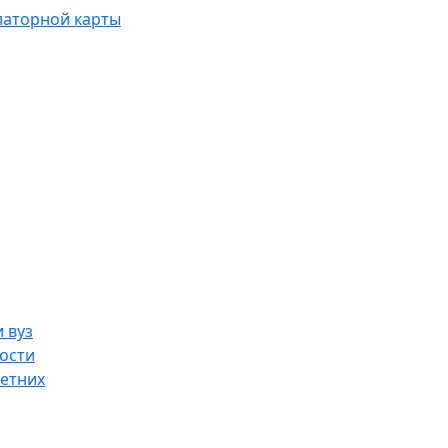
латорной карты
 вуз
ости
етних