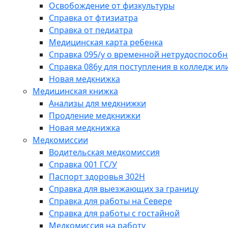
Освобождение от физкультуры
Справка от фтизиатра
Справка от педиатра
Медицинская карта ребенка
Справка 095/у о временной нетрудоспособн
Справка 086у для поступления в колледж или
Новая медкнижка
Медицинская книжка
Анализы для медкнижки
Продление медкнижки
Новая медкнижка
Медкомиссии
Водительская медкомиссия
Справка 001 ГС/У
Паспорт здоровья 302Н
Справка для выезжающих за границу
Справка для работы на Севере
Справка для работы с гостайной
Медкомиссия на работу