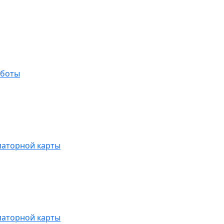
аботы
латорной карты
латорной карты