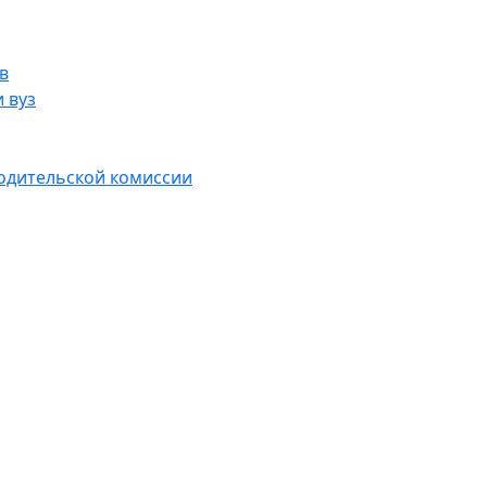
в
 вуз
водительской комиссии