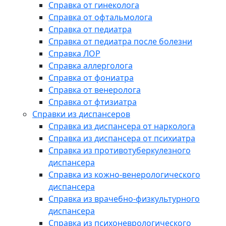
Справка от гинеколога
Справка от офтальмолога
Справка от педиатра
Справка от педиатра после болезни
Справка ЛОР
Справка аллерголога
Справка от фониатра
Справка от венеролога
Справка от фтизиатра
Справки из диспансеров
Справка из диспансера от нарколога
Справка из диспансера от психиатра
Справка из противотуберкулезного
диспансера
Справка из кожно-венерологического
диспансера
Справка из врачебно-физкультурного
диспансера
Справка из психоневрологического