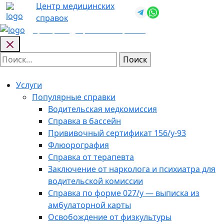
Skip
Центр медицинских
+7 (812) 987-
to
справок
92-57
content
Центр медицинских
справок
Найти:
Услуги
Популярные справки
Водительская медкомиссия
Справка в бассейн
Прививочный сертификат 156/у-93
Флюорография
Справка от терапевта
Заключение от нарколога и психиатра для
водительской комиссии
Справка по форме 027/у — выписка из
амбулаторной карты
Освобождение от физкультуры