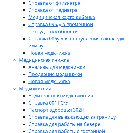
Справка от фтизиатра
Справка от педиатра
Медицинская карта ребенка
Справка 095/у о временной
нетрудоспособности
Справка 086у для поступления в колледж
или вуз
Новая медкнижка
Медицинская книжка
Анализы для медкнижки
Продление медкнижки
Новая медкнижка
Медкомиссии
Водительская медкомиссия
Справка 001 ГС/У
Паспорт здоровья 302Н
Справка для выезжающих за границу
Справка для работы на Севере
Справка для работы с гостайной