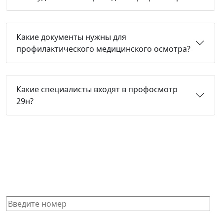
Какие документы нужны для
профилактического медицинского осмотра?
Какие специалисты входят в профосмотр
29н?
Не нашли нужную справку или
не знаете, какая Вам подойдет?
Получите бесплатную консультацию и узнайте
стоимость оформления через 15 минут