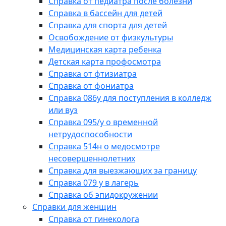
Справка от педиатра после болезни
Справка в бассейн для детей
Справка для спорта для детей
Освобождение от физкультуры
Медицинская карта ребенка
Детская карта профосмотра
Справка от фтизиатра
Справка от фониатра
Справка 086у для поступления в колледж
или вуз
Справка 095/у о временной
нетрудоспособности
Справка 514н о медосмотре
несовершеннолетних
Справка для выезжающих за границу
Справка 079 у в лагерь
Справка об эпидокружении
Справки для женщин
Справка от гинеколога