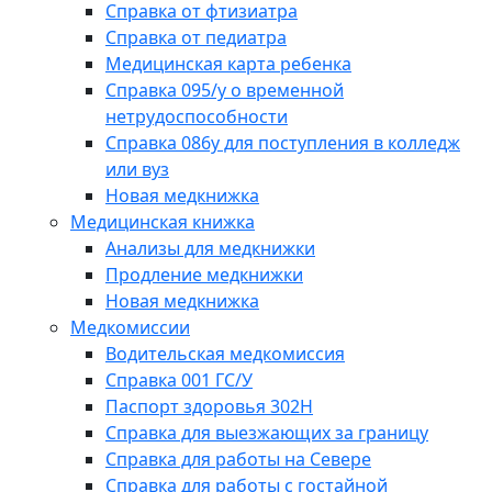
Справка от фтизиатра
Справка от педиатра
Медицинская карта ребенка
Справка 095/у о временной
нетрудоспособности
Справка 086у для поступления в колледж
или вуз
Новая медкнижка
Медицинская книжка
Анализы для медкнижки
Продление медкнижки
Новая медкнижка
Медкомиссии
Водительская медкомиссия
Справка 001 ГС/У
Паспорт здоровья 302Н
Справка для выезжающих за границу
Справка для работы на Севере
Справка для работы с гостайной