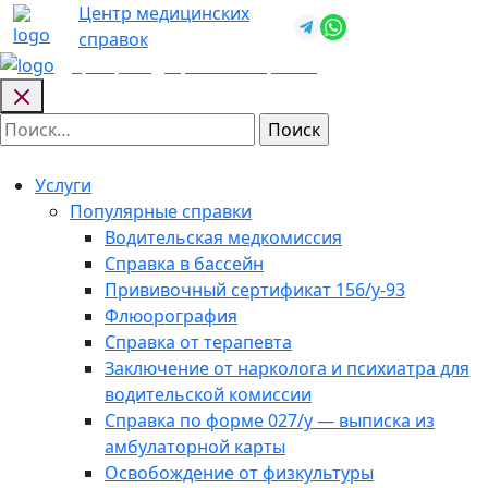
Skip
Центр медицинских
+7 (812) 987-
to
справок
92-57
content
Центр медицинских
справок
Найти:
Услуги
Популярные справки
Водительская медкомиссия
Справка в бассейн
Прививочный сертификат 156/у-93
Флюорография
Справка от терапевта
Заключение от нарколога и психиатра для
водительской комиссии
Справка по форме 027/у — выписка из
амбулаторной карты
Освобождение от физкультуры