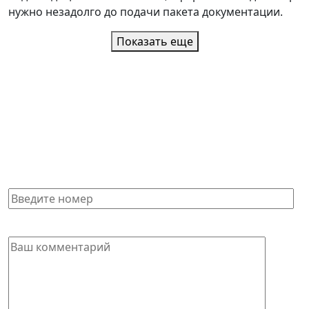
нужно незадолго до подачи пакета документации.
Показать еще
Контакты
Остались вопросы? Задайте их нашему специалисту:
+7 (812) 987-92-
с 9.00 до 21.00
без
57
выходных