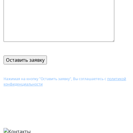
Нажимая на кнопку "Оставить заявку", Вы соглашаетесь с
политикой
конфиденциальности
Наши клиники-партнеры находятся во всех районах
города, интересующую услугу вы получаете в
удобном для вас районе (уточните у наших
консультантов).