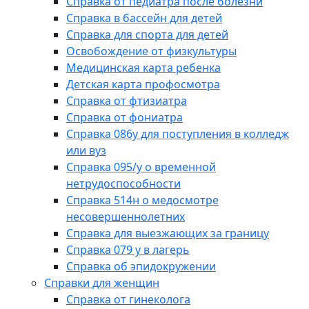
Справка от педиатра после болезни
Справка в бассейн для детей
Справка для спорта для детей
Освобождение от физкультуры
Медицинская карта ребенка
Детская карта профосмотра
Справка от фтизиатра
Справка от фониатра
Справка 086у для поступления в колледж
или вуз
Справка 095/у о временной
нетрудоспособности
Справка 514н о медосмотре
несовершеннолетних
Справка для выезжающих за границу
Справка 079 у в лагерь
Справка об эпидокружении
Справки для женщин
Справка от гинеколога