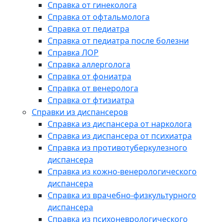
Справка от гинеколога
Справка от офтальмолога
Справка от педиатра
Справка от педиатра после болезни
Справка ЛОР
Справка аллерголога
Справка от фониатра
Справка от венеролога
Справка от фтизиатра
Справки из диспансеров
Справка из диспансера от нарколога
Справка из диспансера от психиатра
Справка из противотуберкулезного
диспансера
Справка из кожно-венерологического
диспансера
Справка из врачебно-физкультурного
диспансера
Справка из психоневрологического