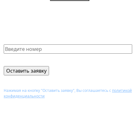
Не нашли нужную справку или
не знаете, какая Вам подойдет?
Получите бесплатную консультацию и узнайте
стоимость оформления через 15 минут
Нажимая на кнопку "Оставить заявку", Вы соглашаетесь с
политикой
конфиденциальности
Перезвоним Вам в течение 15 минут,
проконсультируем и назовем стоимость
оформления нужного документа