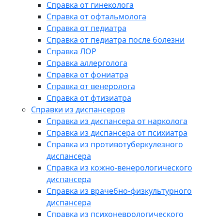
Справка от гинеколога
Справка от офтальмолога
Справка от педиатра
Справка от педиатра после болезни
Справка ЛОР
Справка аллерголога
Справка от фониатра
Справка от венеролога
Справка от фтизиатра
Справки из диспансеров
Справка из диспансера от нарколога
Справка из диспансера от психиатра
Справка из противотуберкулезного
диспансера
Справка из кожно-венерологического
диспансера
Справка из врачебно-физкультурного
диспансера
Справка из психоневрологического