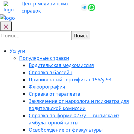
Skip
Центр медицинских
+7 (812) 987-
to
справок
92-57
content
Центр медицинских
справок
Найти:
Услуги
Популярные справки
Водительская медкомиссия
Справка в бассейн
Прививочный сертификат 156/у-93
Флюорография
Справка от терапевта
Заключение от нарколога и психиатра для
водительской комиссии
Справка по форме 027/у — выписка из
амбулаторной карты
Освобождение от физкультуры