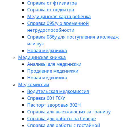
Справка от фтизиатра
Справка от педиатра
Медицинская карта ребенка
Справка 095/у о временной
нетрудоспособности
Справка 086у для поступления в колледж
или вуз
Новая медкнижка
Медицинская книжка
Анализы для медкнижки
Продление медкнижки
Новая медкнижка
Медкомиссии
Водительская медкомиссия
Справка 001 ГС/У
Паспорт здоровья 302Н
Справка для выезжающих за границу
Справка для работы на Севере
Справка для работы с гостайной