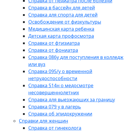
Справка от педиатра после болезни
Справка в бассейн для детей
Справка для спорта для детей
Освобождение от физкультуры
Медицинская карта ребенка
Детская карта профосмотра
Справка от фтизиатра
Справка от фониатра
Справка 086у для поступления в колледж
или вуз
Справка 095/у о временной
нетрудоспособности
Справка 514н о медосмотре
несовершеннолетних
Справка для выезжающих за границу
Справка 079 у в лагерь
Справка об эпидокружении
Справки для женщин
Справка от гинеколога