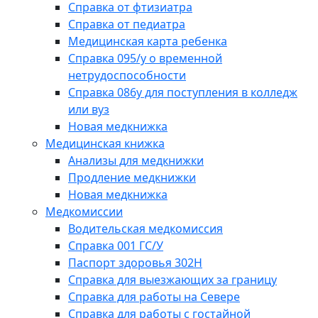
Справка от фтизиатра
Справка от педиатра
Медицинская карта ребенка
Справка 095/у о временной
нетрудоспособности
Справка 086у для поступления в колледж
или вуз
Новая медкнижка
Медицинская книжка
Анализы для медкнижки
Продление медкнижки
Новая медкнижка
Медкомиссии
Водительская медкомиссия
Справка 001 ГС/У
Паспорт здоровья 302Н
Справка для выезжающих за границу
Справка для работы на Севере
Справка для работы с гостайной