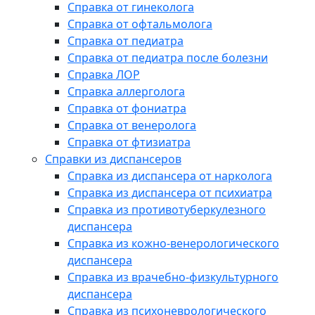
Справка от гинеколога
Справка от офтальмолога
Справка от педиатра
Справка от педиатра после болезни
Справка ЛОР
Справка аллерголога
Справка от фониатра
Справка от венеролога
Справка от фтизиатра
Справки из диспансеров
Справка из диспансера от нарколога
Справка из диспансера от психиатра
Справка из противотуберкулезного
диспансера
Справка из кожно-венерологического
диспансера
Справка из врачебно-физкультурного
диспансера
Справка из психоневрологического