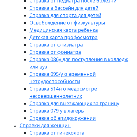
Справка от педиатра после болезни
Справка в бассейн для детей
Справка для спорта для детей
Освобождение от физкультуры
Медицинская карта ребенка
Детская карта профосмотра
Справка от фтизиатра
Справка от фониатра
Справка 086у для поступления в колледж
или вуз
Справка 095/у о временной
нетрудоспособности
Справка 514н о медосмотре
несовершеннолетних
Справка для выезжающих за границу
Справка 079 у в лагерь
Справка об эпидокружении
Справки для женщин
Справка от гинеколога