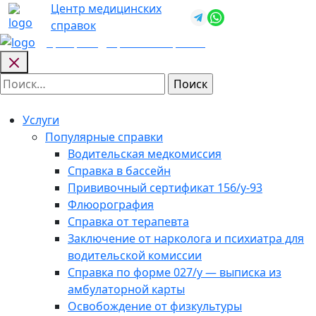
Skip
Центр медицинских
+7 (812) 987-
to
справок
92-57
content
Центр медицинских
справок
Найти:
Услуги
Популярные справки
Водительская медкомиссия
Справка в бассейн
Прививочный сертификат 156/у-93
Флюорография
Справка от терапевта
Заключение от нарколога и психиатра для
водительской комиссии
Справка по форме 027/у — выписка из
амбулаторной карты
Освобождение от физкультуры