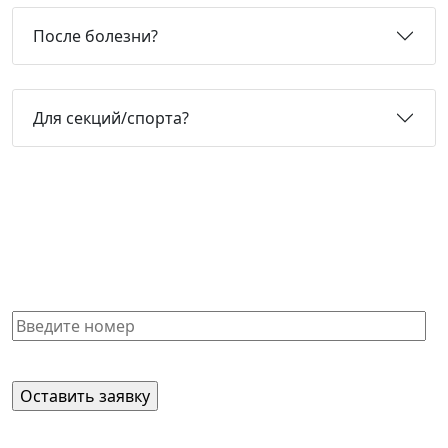
После болезни?
Для секций/спорта?
Не нашли нужную справку или
не знаете, какая Вам подойдет?
Получите бесплатную консультацию и узнайте
стоимость оформления через 15 минут