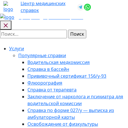
Skip
Центр медицинских
+7 (812) 987-
to
справок
92-57
content
Центр медицинских
справок
Найти:
Услуги
Популярные справки
Водительская медкомиссия
Справка в бассейн
Прививочный сертификат 156/у-93
Флюорография
Справка от терапевта
Заключение от нарколога и психиатра для
водительской комиссии
Справка по форме 027/у — выписка из
амбулаторной карты
Освобождение от физкультуры