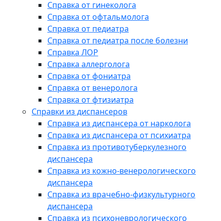
Справка от гинеколога
Справка от офтальмолога
Справка от педиатра
Справка от педиатра после болезни
Справка ЛОР
Справка аллерголога
Справка от фониатра
Справка от венеролога
Справка от фтизиатра
Справки из диспансеров
Справка из диспансера от нарколога
Справка из диспансера от психиатра
Справка из противотуберкулезного
диспансера
Справка из кожно-венерологического
диспансера
Справка из врачебно-физкультурного
диспансера
Справка из психоневрологического