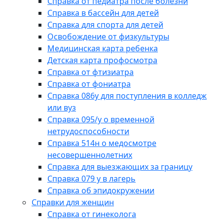
Справка от педиатра после болезни
Справка в бассейн для детей
Справка для спорта для детей
Освобождение от физкультуры
Медицинская карта ребенка
Детская карта профосмотра
Справка от фтизиатра
Справка от фониатра
Справка 086у для поступления в колледж
или вуз
Справка 095/у о временной
нетрудоспособности
Справка 514н о медосмотре
несовершеннолетних
Справка для выезжающих за границу
Справка 079 у в лагерь
Справка об эпидокружении
Справки для женщин
Справка от гинеколога