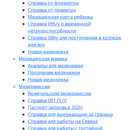
Справка от фтизиатра
Справка от педиатра
Медицинская карта ребенка
Справка 095/у о временной
нетрудоспособности
Справка 086у для поступления в колледж
или вуз
Новая медкнижка
Медицинская книжка
Анализы для медкнижки
Продление медкнижки
Новая медкнижка
Медкомиссии
Водительская медкомиссия
Справка 001 ГС/У
Паспорт здоровья 302Н
Справка для выезжающих за границу
Справка для работы на Севере
Справка для работы с гостайной