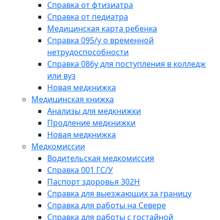
Справка от фтизиатра
Справка от педиатра
Медицинская карта ребенка
Справка 095/у о временной
нетрудоспособности
Справка 086у для поступления в колледж
или вуз
Новая медкнижка
Медицинская книжка
Анализы для медкнижки
Продление медкнижки
Новая медкнижка
Медкомиссии
Водительская медкомиссия
Справка 001 ГС/У
Паспорт здоровья 302Н
Справка для выезжающих за границу
Справка для работы на Севере
Справка для работы с гостайной