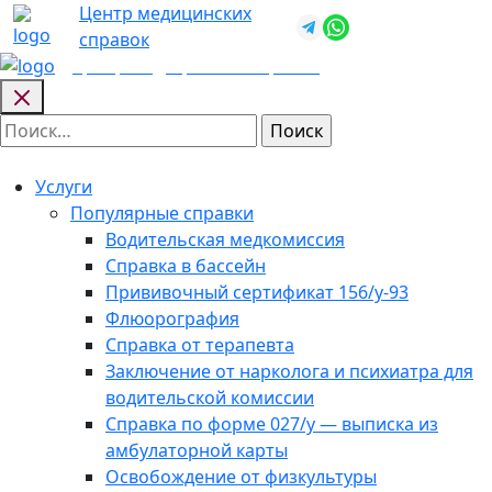
Skip
Центр медицинских
+7 (812) 987-
to
справок
92-57
content
Центр медицинских
справок
Найти:
Услуги
Популярные справки
Водительская медкомиссия
Справка в бассейн
Прививочный сертификат 156/у-93
Флюорография
Справка от терапевта
Заключение от нарколога и психиатра для
водительской комиссии
Справка по форме 027/у — выписка из
амбулаторной карты
Освобождение от физкультуры