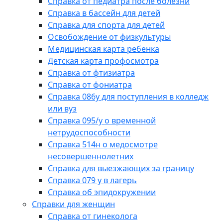
Справка от педиатра после болезни
Справка в бассейн для детей
Справка для спорта для детей
Освобождение от физкультуры
Медицинская карта ребенка
Детская карта профосмотра
Справка от фтизиатра
Справка от фониатра
Справка 086у для поступления в колледж
или вуз
Справка 095/у о временной
нетрудоспособности
Справка 514н о медосмотре
несовершеннолетних
Справка для выезжающих за границу
Справка 079 у в лагерь
Справка об эпидокружении
Справки для женщин
Справка от гинеколога