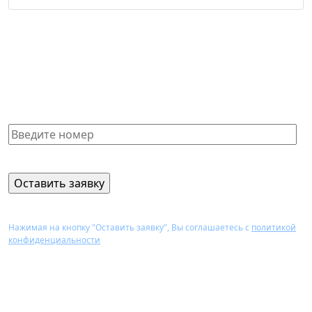
Не нашли нужную справку или
не знаете, какая Вам подойдет?
Получите бесплатную консультацию и узнайте
стоимость оформления через 15 минут
Нажимая на кнопку "Оставить заявку", Вы соглашаетесь с
политикой
конфиденциальности
Перезвоним Вам в течение 15 минут,