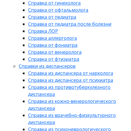
Справка от гинеколога
Справка от офтальмолога
Справка от педиатра
Справка от педиатра после болезни
Справка ЛОР
Справка аллерголога
Справка от фониатра
Справка от венеролога
Справка от фтизиатра
Справки из диспансеров
Справка из диспансера от нарколога
Справка из диспансера от психиатра
Справка из противотуберкулезного
диспансера
Справка из кожно-венерологического
диспансера
Справка из врачебно-физкультурного
диспансера
Справка из психоневрологического