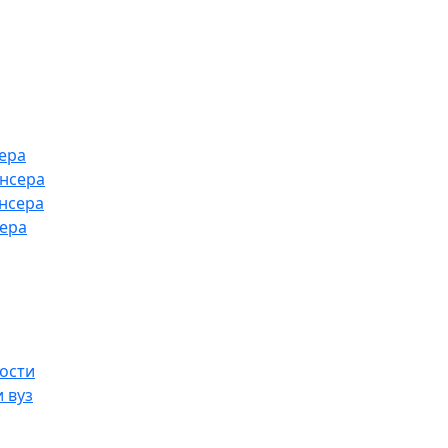
ера
ансера
нсера
сера
ости
 вуз