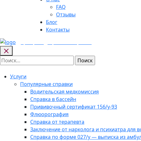
FAQ
Отзывы
Блог
Контакты
Центр медицинских
справок
Найти:
Услуги
Популярные справки
Водительская медкомиссия
Справка в бассейн
Прививочный сертификат 156/у-93
Флюорография
Справка от терапевта
Заключение от нарколога и психиатра для 
Справка по форме 027/у — выписка из амбу