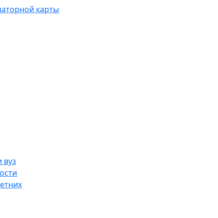
латорной карты
 вуз
ости
етних