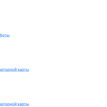
аботы
латорной карты
латорной карты