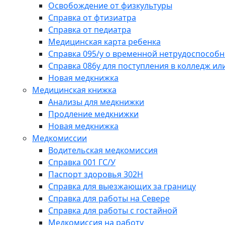
Освобождение от физкультуры
Справка от фтизиатра
Справка от педиатра
Медицинская карта ребенка
Справка 095/у о временной нетрудоспособн
Справка 086у для поступления в колледж или
Новая медкнижка
Медицинская книжка
Анализы для медкнижки
Продление медкнижки
Новая медкнижка
Медкомиссии
Водительская медкомиссия
Справка 001 ГС/У
Паспорт здоровья 302Н
Справка для выезжающих за границу
Справка для работы на Севере
Справка для работы с гостайной
Медкомиссия на работу