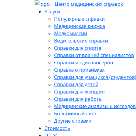
Skip
Центр медицинских
справок
to
Услуги
content
Популярные справки
Медицинская книжка
Медкомиссии
Водительские справки
Справки для спорта
Справки от врачей специалистов
Справки из диспансеров
Справка о прививках
Справки для учащихся (студентов
Справки для детей
Справки для женщин
Справки для работы
Медицинские анализы и исследо
Больничный лист
Другие справки
Стоимость
О нас