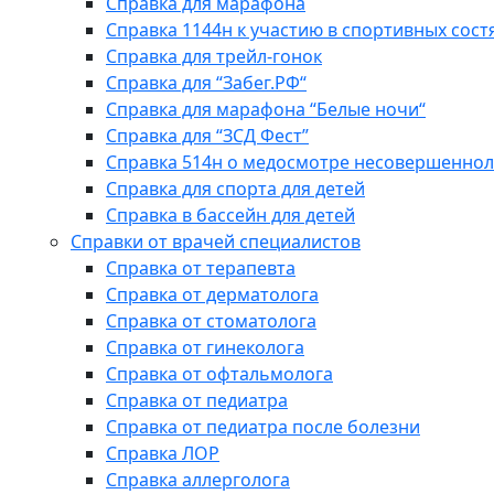
Справка для марафона
Справка 1144н к участию в спортивных сост
Справка для трейл-гонок
Справка для “Забег.РФ“
Справка для марафона “Белые ночи“
Справка для “ЗСД Фест”
Справка 514н о медосмотре несовершеннол
Справка для спорта для детей
Справка в бассейн для детей
Справки от врачей специалистов
Справка от терапевта
Справка от дерматолога
Справка от стоматолога
Справка от гинеколога
Справка от офтальмолога
Справка от педиатра
Справка от педиатра после болезни
Справка ЛОР
Справка аллерголога