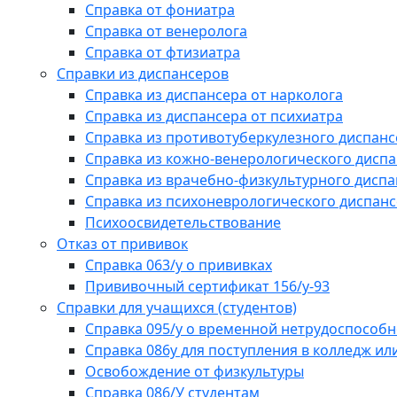
Справка от фониатра
Справка от венеролога
Справка от фтизиатра
Справки из диспансеров
Справка из диспансера от нарколога
Справка из диспансера от психиатра
Справка из противотуберкулезного диспанс
Справка из кожно-венерологического дисп
Справка из врачебно-физкультурного диспа
Справка из психоневрологического диспан
Психоосвидетельствование
Отказ от прививок
Справка 063/у о прививках
Прививочный сертификат 156/у-93
Справки для учащихся (студентов)
Справка 095/у о временной нетрудоспособн
Справка 086у для поступления в колледж или
Освобождение от физкультуры
Справка 086/У студентам