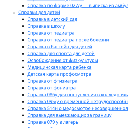
Справка по форме 027/у — выписка из амбу
Справки для детей
Справка в детский сад
Справка в школу
Справка от педиатра
Справка от педиатра после болезни
Справка в бассейн для детей
Справка для спорта для детей
Освобождение от физкультуры
Медицинская карта ребенка
Детская карта профосмотра
Справка от фтизиатра
Справка от фониатра
Справка 086у для поступления в колледж или
Справка 095/у о временной нетрудоспособн
Справка 514н о медосмотре несовершеннол
Справка для выезжающих за границу
Справка 079 у в лагерь