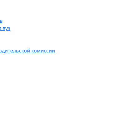
в
 вуз
водительской комиссии