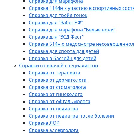
Справка для марафона
Справка 1144н к участию в спортивных сост
Справка для трейл-гонок
Справка для “Забег.РФ“
Справка для марафона “Белые ночи“
Справка для “ЗСД Фест”
Справка 514н о медосмотре несовершеннол
Справка для спорта для детей
Справка в бассейн для детей
Справки от врачей специалистов
Справка от терапевта
Справка от дерматолога
Справка от стоматолога
Справка от гинеколога
Справка от офтальмолога
Справка от педиатра
Справка от педиатра после болезни
Справка ЛОР
Справка аллерголога