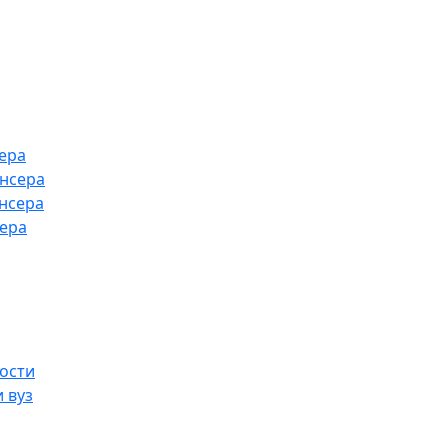
ера
ансера
нсера
сера
ости
 вуз