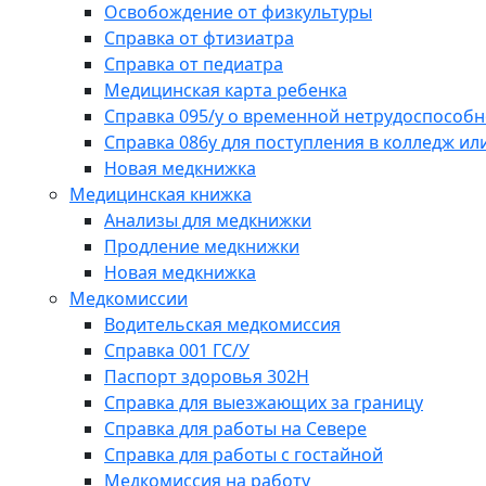
Освобождение от физкультуры
Справка от фтизиатра
Справка от педиатра
Медицинская карта ребенка
Справка 095/у о временной нетрудоспособн
Справка 086у для поступления в колледж или
Новая медкнижка
Медицинская книжка
Анализы для медкнижки
Продление медкнижки
Новая медкнижка
Медкомиссии
Водительская медкомиссия
Справка 001 ГС/У
Паспорт здоровья 302Н
Справка для выезжающих за границу
Справка для работы на Севере
Справка для работы с гостайной
Медкомиссия на работу