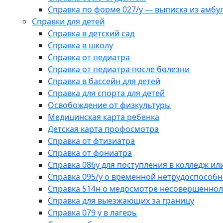
Справка по форме 027/у — выписка из амбу
Справки для детей
Справка в детский сад
Справка в школу
Справка от педиатра
Справка от педиатра после болезни
Справка в бассейн для детей
Справка для спорта для детей
Освобождение от физкультуры
Медицинская карта ребенка
Детская карта профосмотра
Справка от фтизиатра
Справка от фониатра
Справка 086у для поступления в колледж или
Справка 095/у о временной нетрудоспособн
Справка 514н о медосмотре несовершеннол
Справка для выезжающих за границу
Справка 079 у в лагерь