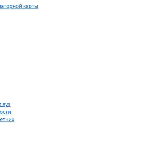
латорной карты
 вуз
ости
етних