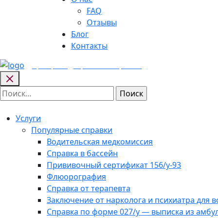
FAQ
Отзывы
Блог
Контакты
Центр медицинских
справок
Найти:
Услуги
Популярные справки
Водительская медкомиссия
Справка в бассейн
Прививочный сертификат 156/у-93
Флюорография
Справка от терапевта
Заключение от нарколога и психиатра для 
Справка по форме 027/у — выписка из амбу