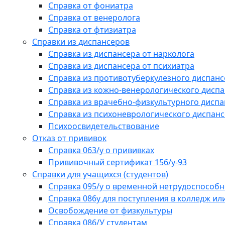
Справка от фониатра
Справка от венеролога
Справка от фтизиатра
Справки из диспансеров
Справка из диспансера от нарколога
Справка из диспансера от психиатра
Справка из противотуберкулезного диспанс
Справка из кожно-венерологического дисп
Справка из врачебно-физкультурного диспа
Справка из психоневрологического диспан
Психоосвидетельствование
Отказ от прививок
Справка 063/у о прививках
Прививочный сертификат 156/у-93
Справки для учащихся (студентов)
Справка 095/у о временной нетрудоспособн
Справка 086у для поступления в колледж или
Освобождение от физкультуры
Справка 086/У студентам