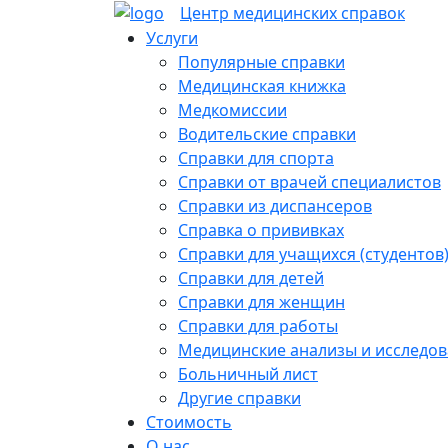
Skip
Центр медицинских
справок
to
Услуги
content
Популярные справки
Медицинская книжка
Медкомиссии
Водительские справки
Справки для спорта
Справки от врачей специалистов
Справки из диспансеров
Справка о прививках
Справки для учащихся (студентов
Справки для детей
Справки для женщин
Справки для работы
Медицинские анализы и исследо
Больничный лист
Другие справки
Стоимость
О нас