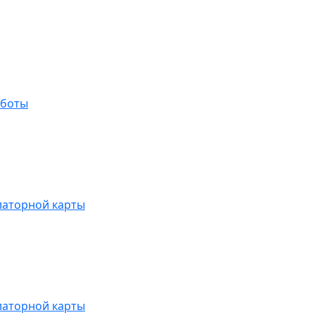
аботы
латорной карты
латорной карты