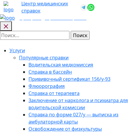
Skip
Центр медицинских
+7 (812) 987-
to
справок
92-57
content
Центр медицинских
справок
Найти:
Услуги
Популярные справки
Водительская медкомиссия
Справка в бассейн
Прививочный сертификат 156/у-93
Флюорография
Справка от терапевта
Заключение от нарколога и психиатра для
водительской комиссии
Справка по форме 027/у — выписка из
амбулаторной карты
Освобождение от физкультуры