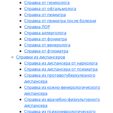
Справка от гинеколога
Справка от офтальмолога
Справка от педиатра
Справка от педиатра после болезни
Справка ЛОР
Справка аллерголога
Справка от фониатра
Справка от венеролога
Справка от фтизиатра
Справки из диспансеров
Справка из диспансера от нарколога
Справка из диспансера от психиатра
Справка из противотуберкулезного
диспансера
Справка из кожно-венерологического
диспансера
Справка из врачебно-физкультурного
диспансера
Справка из психоневрологического