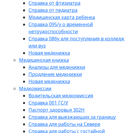
Справка от фтизиатра
Справка от педиатра
Медицинская карта ребенка
Справка 095/у о временной
нетрудоспособности
Справка 086у для поступления в колледж
или вуз
Новая медкнижка
Медицинская книжка
Анализы для медкнижки
Продление медкнижки
Новая медкнижка
Медкомиссии
Водительская медкомиссия
Справка 001 ГС/У
Паспорт здоровья 302Н
Справка для выезжающих за границу
Справка для работы на Севере
Справка для работы с гостайной