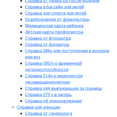
Справка от педиатра после болезни
Справка в бассейн для детей
Справка для спорта для детей
Освобождение от физкультуры
Медицинская карта ребенка
Детская карта профосмотра
Справка от фтизиатра
Справка от фониатра
Справка 086у для поступления в колледж
или вуз
Справка 095/у о временной
нетрудоспособности
Справка 514н о медосмотре
несовершеннолетних
Справка для выезжающих за границу
Справка 079 у в лагерь
Справка об эпидокружении
Справки для женщин
Справка от гинеколога