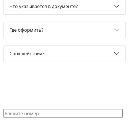
Что указывается в документе?
Где оформить?
Срок действия?
Не нашли нужную справку или
не знаете, какая Вам подойдет?
Получите бесплатную консультацию и узнайте
стоимость оформления через 15 минут