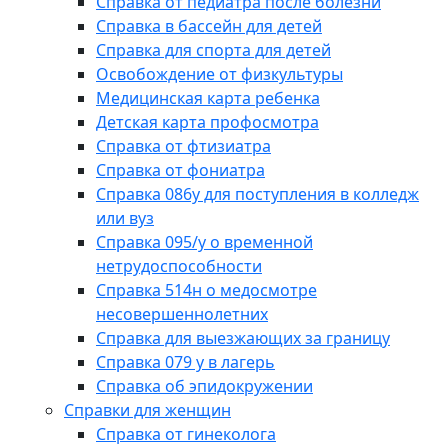
Справка от педиатра после болезни
Справка в бассейн для детей
Справка для спорта для детей
Освобождение от физкультуры
Медицинская карта ребенка
Детская карта профосмотра
Справка от фтизиатра
Справка от фониатра
Справка 086у для поступления в колледж
или вуз
Справка 095/у о временной
нетрудоспособности
Справка 514н о медосмотре
несовершеннолетних
Справка для выезжающих за границу
Справка 079 у в лагерь
Справка об эпидокружении
Справки для женщин
Справка от гинеколога