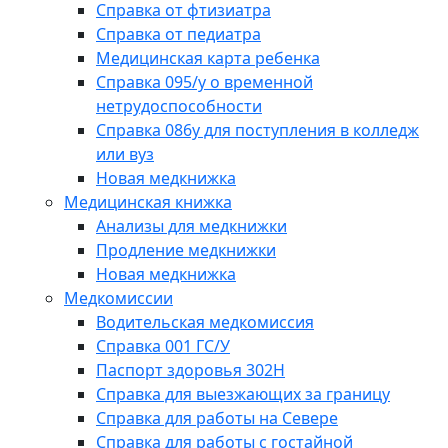
Справка от фтизиатра
Справка от педиатра
Медицинская карта ребенка
Справка 095/у о временной
нетрудоспособности
Справка 086у для поступления в колледж
или вуз
Новая медкнижка
Медицинская книжка
Анализы для медкнижки
Продление медкнижки
Новая медкнижка
Медкомиссии
Водительская медкомиссия
Справка 001 ГС/У
Паспорт здоровья 302Н
Справка для выезжающих за границу
Справка для работы на Севере
Справка для работы с гостайной