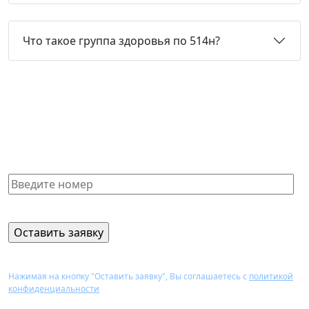
Что такое группа здоровья по 514н?
Не нашли нужную справку или
не знаете, какая Вам подойдет?
Получите бесплатную консультацию и узнайте
стоимость оформления через 15 минут
Нажимая на кнопку "Оставить заявку", Вы соглашаетесь с
политикой
конфиденциальности