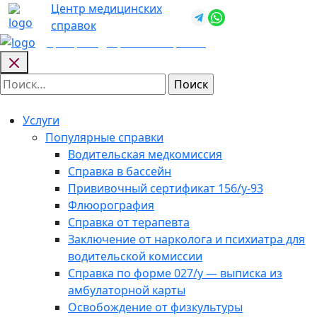
Skip
Центр медицинских
+7 (812) 987-
to
справок
92-57
content
Центр медицинских
справок
Найти:
Услуги
Популярные справки
Водительская медкомиссия
Справка в бассейн
Прививочный сертификат 156/у-93
Флюорография
Справка от терапевта
Заключение от нарколога и психиатра для
водительской комиссии
Справка по форме 027/у — выписка из
амбулаторной карты
Освобождение от физкультуры