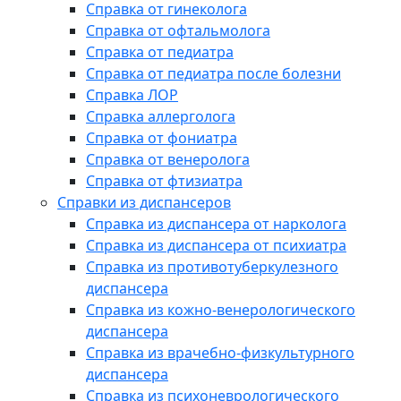
Справка от гинеколога
Справка от офтальмолога
Справка от педиатра
Справка от педиатра после болезни
Справка ЛОР
Справка аллерголога
Справка от фониатра
Справка от венеролога
Справка от фтизиатра
Справки из диспансеров
Справка из диспансера от нарколога
Справка из диспансера от психиатра
Справка из противотуберкулезного
диспансера
Справка из кожно-венерологического
диспансера
Справка из врачебно-физкультурного
диспансера
Справка из психоневрологического