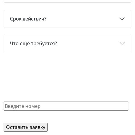
Срок действия?
Что ещё требуется?
Не нашли нужную справку или
не знаете, какая Вам подойдет?
Получите бесплатную консультацию и узнайте
стоимость оформления через 15 минут