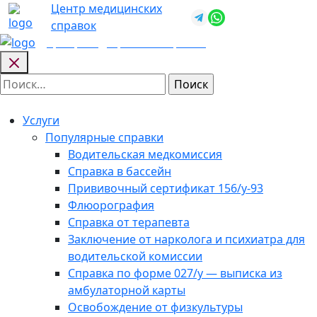
Skip
Центр медицинских
+7 (812) 987-
to
справок
92-57
content
Центр медицинских
справок
Найти:
Услуги
Популярные справки
Водительская медкомиссия
Справка в бассейн
Прививочный сертификат 156/у-93
Флюорография
Справка от терапевта
Заключение от нарколога и психиатра для
водительской комиссии
Справка по форме 027/у — выписка из
амбулаторной карты
Освобождение от физкультуры