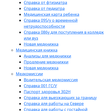
Справка от фтизиатра
Справка от педиатра
Медицинская карта ребенка
Справка 095/у о временной
нетрудоспособности
Справка 086у для поступления в колледж
или вуз
Новая медкнижка
Медицинская книжка
Анализы для медкнижки
Продление медкнижки
Новая медкнижка
Медкомиссии
Водительская медкомиссия
Справка 001 ГС/У
Паспорт здоровья 302Н
Справка для выезжающих за границу
Справка для работы на Севере
Справка для работы с гостайной