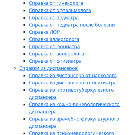
Справка от гинеколога
Справка от офтальмолога
Справка от педиатра
Справка от педиатра после болезни
Справка ЛОР
Справка аллерголога
Справка от фониатра
Справка от венеролога
Справка от фтизиатра
Справки из диспансеров
Справка из диспансера от нарколога
Справка из диспансера от психиатра
Справка из противотуберкулезного
диспансера
Справка из кожно-венерологического
диспансера
Справка из врачебно-физкультурного
диспансера
Справка из психоневрологического