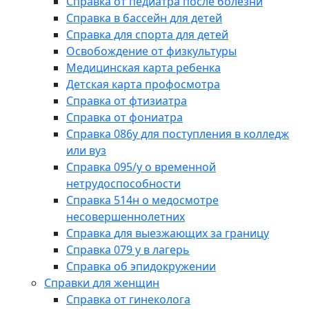
Справка от педиатра после болезни
Справка в бассейн для детей
Справка для спорта для детей
Освобождение от физкультуры
Медицинская карта ребенка
Детская карта профосмотра
Справка от фтизиатра
Справка от фониатра
Справка 086у для поступления в колледж
или вуз
Справка 095/у о временной
нетрудоспособности
Справка 514н о медосмотре
несовершеннолетних
Справка для выезжающих за границу
Справка 079 у в лагерь
Справка об эпидокружении
Справки для женщин
Справка от гинеколога