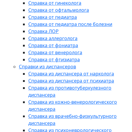
Справка от гинеколога
Справка от офтальмолога
Справка от педиатра
Справка от педиатра после болезни
Справка ЛОР
Справка аллерголога
Справка от фониатра
Справка от венеролога
Справка от фтизиатра
Справки из диспансеров
Справка из диспансера от нарколога
Справка из диспансера от психиатра
Справка из противотуберкулезного
диспансера
Справка из кожно-венерологического
диспансера
Справка из врачебно-физкультурного
диспансера
Справка из психоневрологического