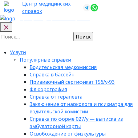
Skip
Центр медицинских
+7 (812) 987-
to
справок
92-57
content
Центр медицинских
справок
Найти:
Услуги
Популярные справки
Водительская медкомиссия
Справка в бассейн
Прививочный сертификат 156/у-93
Флюорография
Справка от терапевта
Заключение от нарколога и психиатра для
водительской комиссии
Справка по форме 027/у — выписка из
амбулаторной карты
Освобождение от физкультуры