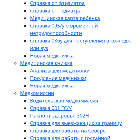
Справка от фтизиатра
Справка от педиатра
Медицинская карта ребенка
Справка 095/у о временной
нетрудоспособности
Справка 086у для поступления в колледж
или вуз
Новая медкнижка
Медицинская книжка
Анализы для медкнижки
Продление медкнижки
Новая медкнижка
Медкомиссии
Водительская медкомиссия
Справка 001 ГС/У
Паспорт здоровья 302Н
Справка для выезжающих за границу
Справка для работы на Севере
Справка для работы с гостайной