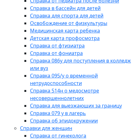
Справка от педиатра после болезни
Справка в бассейн для детей
Справка для спорта для детей
Освобождение от физкультуры
Медицинская карта ребенка
Детская карта профосмотра
Справка от фтизиатра
Справка от фониатра
Справка 086у для поступления в колледж
или вуз
Справка 095/у о временной
нетрудоспособности
Справка 514н о медосмотре
несовершеннолетних
Справка для выезжающих за границу
Справка 079 у в лагерь
Справка об эпидокружении
Справки для женщин
Справка от гинеколога