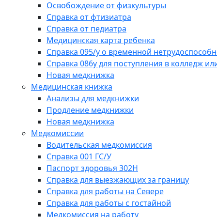
Освобождение от физкультуры
Справка от фтизиатра
Справка от педиатра
Медицинская карта ребенка
Справка 095/у о временной нетрудоспособн
Справка 086у для поступления в колледж или
Новая медкнижка
Медицинская книжка
Анализы для медкнижки
Продление медкнижки
Новая медкнижка
Медкомиссии
Водительская медкомиссия
Справка 001 ГС/У
Паспорт здоровья 302Н
Справка для выезжающих за границу
Справка для работы на Севере
Справка для работы с гостайной
Медкомиссия на работу