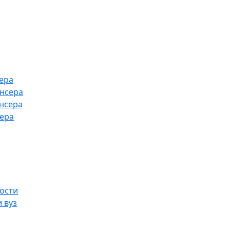
ера
ансера
нсера
сера
ости
 вуз