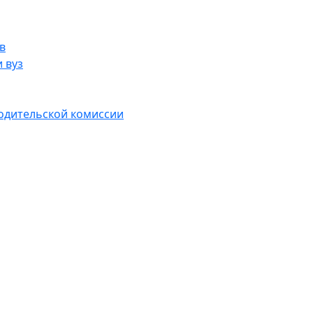
в
 вуз
водительской комиссии