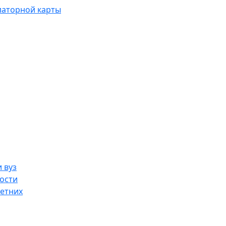
латорной карты
 вуз
ости
етних