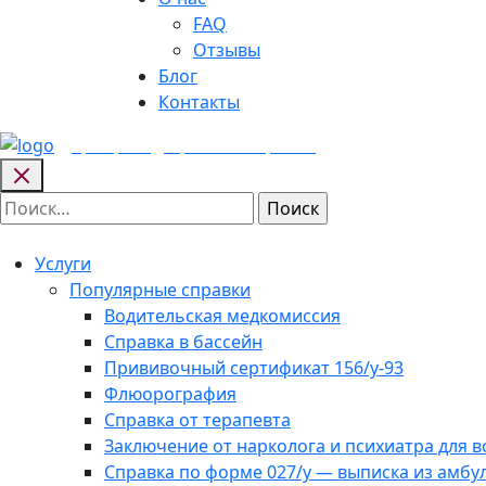
FAQ
Отзывы
Блог
Контакты
Центр медицинских
справок
Найти:
Услуги
Популярные справки
Водительская медкомиссия
Справка в бассейн
Прививочный сертификат 156/у-93
Флюорография
Справка от терапевта
Заключение от нарколога и психиатра для 
Справка по форме 027/у — выписка из амбу