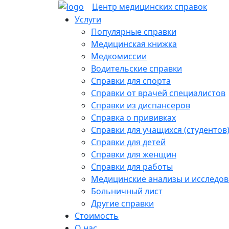
Skip
Центр медицинских
справок
to
Услуги
content
Популярные справки
Медицинская книжка
Медкомиссии
Водительские справки
Справки для спорта
Справки от врачей специалистов
Справки из диспансеров
Справка о прививках
Справки для учащихся (студентов
Справки для детей
Справки для женщин
Справки для работы
Медицинские анализы и исследо
Больничный лист
Другие справки
Стоимость
О нас