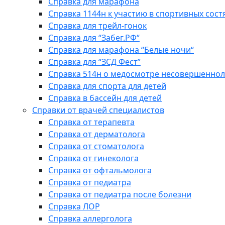
Справка для марафона
Справка 1144н к участию в спортивных сост
Справка для трейл-гонок
Справка для “Забег.РФ“
Справка для марафона “Белые ночи“
Справка для “ЗСД Фест”
Справка 514н о медосмотре несовершеннол
Справка для спорта для детей
Справка в бассейн для детей
Справки от врачей специалистов
Справка от терапевта
Справка от дерматолога
Справка от стоматолога
Справка от гинеколога
Справка от офтальмолога
Справка от педиатра
Справка от педиатра после болезни
Справка ЛОР
Справка аллерголога