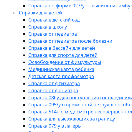
Справка по форме 027/у — выписка из амбу
Справки для детей
Справка в детский сад
Справка в школу
Справка от педиатра
Справка от педиатра после болезни
Справка в бассейн для детей
Справка для спорта для детей
Освобождение от физкультуры
Медицинская карта ребенка
Детская карта профосмотра
Справка от фтизиатра
Справка от фониатра
Справка 086у для поступления в колледж или
Справка 095/у о временной нетрудоспособн
Справка 514н о медосмотре несовершеннол
Справка для выезжающих за границу
Справка 079 у в лагерь