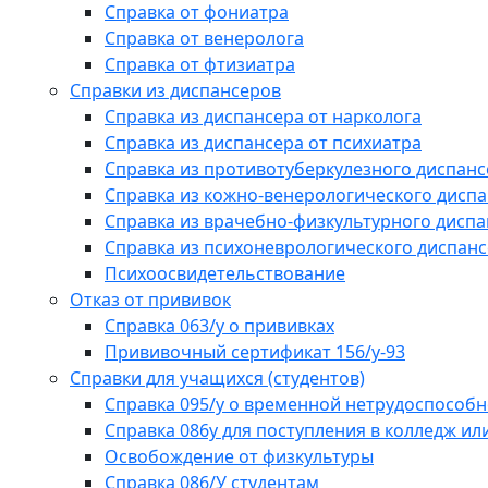
Справка от фониатра
Справка от венеролога
Справка от фтизиатра
Справки из диспансеров
Справка из диспансера от нарколога
Справка из диспансера от психиатра
Справка из противотуберкулезного диспанс
Справка из кожно-венерологического дисп
Справка из врачебно-физкультурного диспа
Справка из психоневрологического диспан
Психоосвидетельствование
Отказ от прививок
Справка 063/у о прививках
Прививочный сертификат 156/у-93
Справки для учащихся (студентов)
Справка 095/у о временной нетрудоспособн
Справка 086у для поступления в колледж или
Освобождение от физкультуры
Справка 086/У студентам