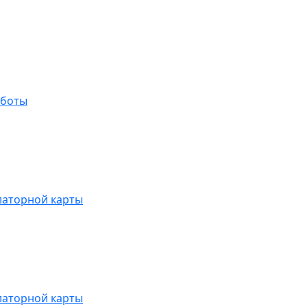
аботы
латорной карты
латорной карты