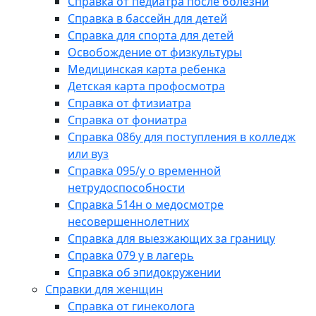
Справка от педиатра после болезни
Справка в бассейн для детей
Справка для спорта для детей
Освобождение от физкультуры
Медицинская карта ребенка
Детская карта профосмотра
Справка от фтизиатра
Справка от фониатра
Справка 086у для поступления в колледж
или вуз
Справка 095/у о временной
нетрудоспособности
Справка 514н о медосмотре
несовершеннолетних
Справка для выезжающих за границу
Справка 079 у в лагерь
Справка об эпидокружении
Справки для женщин
Справка от гинеколога