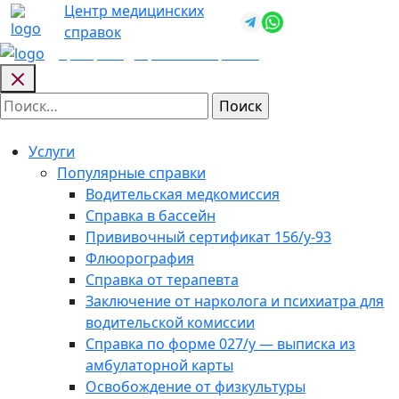
Skip
Центр медицинских
+7 (812) 987-
to
справок
92-57
content
Центр медицинских
справок
Найти:
Услуги
Популярные справки
Водительская медкомиссия
Справка в бассейн
Прививочный сертификат 156/у-93
Флюорография
Справка от терапевта
Заключение от нарколога и психиатра для
водительской комиссии
Справка по форме 027/у — выписка из
амбулаторной карты
Освобождение от физкультуры