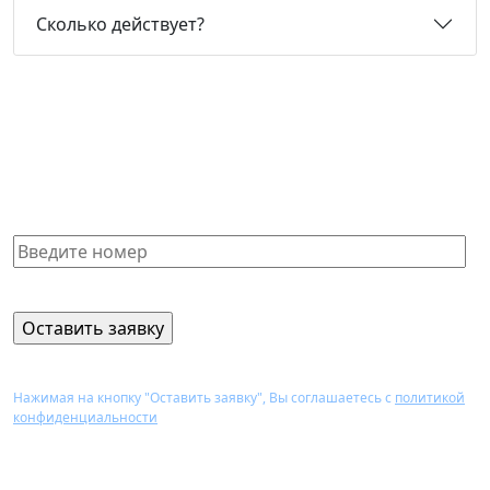
Сколько действует?
Не нашли нужную справку или
не знаете, какая Вам подойдет?
Получите бесплатную консультацию и узнайте
стоимость оформления через 15 минут
Нажимая на кнопку "Оставить заявку", Вы соглашаетесь с
политикой
конфиденциальности