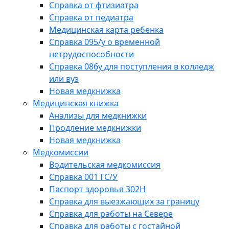
Справка от фтизиатра
Справка от педиатра
Медицинская карта ребенка
Справка 095/у о временной
нетрудоспособности
Справка 086у для поступления в колледж
или вуз
Новая медкнижка
Медицинская книжка
Анализы для медкнижки
Продление медкнижки
Новая медкнижка
Медкомиссии
Водительская медкомиссия
Справка 001 ГС/У
Паспорт здоровья 302Н
Справка для выезжающих за границу
Справка для работы на Севере
Справка для работы с гостайной