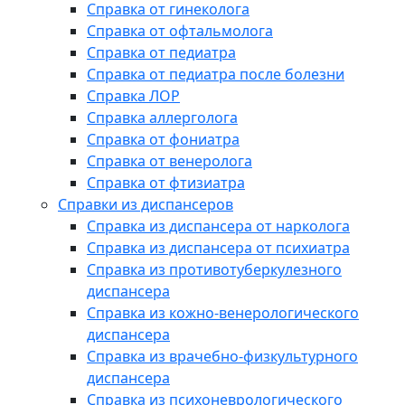
Справка от гинеколога
Справка от офтальмолога
Справка от педиатра
Справка от педиатра после болезни
Справка ЛОР
Справка аллерголога
Справка от фониатра
Справка от венеролога
Справка от фтизиатра
Справки из диспансеров
Справка из диспансера от нарколога
Справка из диспансера от психиатра
Справка из противотуберкулезного
диспансера
Справка из кожно-венерологического
диспансера
Справка из врачебно-физкультурного
диспансера
Справка из психоневрологического