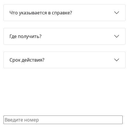
Что указывается в справке?
Где получить?
Срок действия?
Не нашли нужную справку или
не знаете, какая Вам подойдет?
Получите бесплатную консультацию и узнайте
стоимость оформления через 15 минут