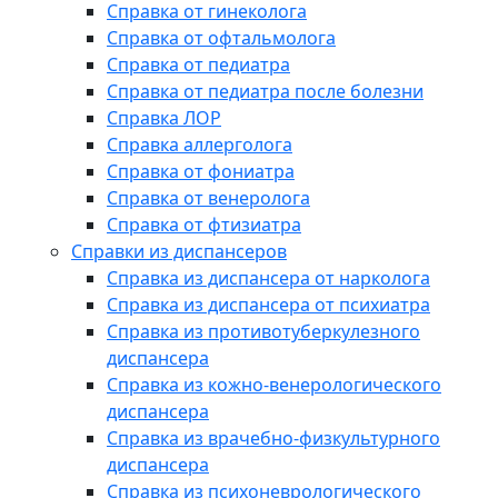
Справка от гинеколога
Справка от офтальмолога
Справка от педиатра
Справка от педиатра после болезни
Справка ЛОР
Справка аллерголога
Справка от фониатра
Справка от венеролога
Справка от фтизиатра
Справки из диспансеров
Справка из диспансера от нарколога
Справка из диспансера от психиатра
Справка из противотуберкулезного
диспансера
Справка из кожно-венерологического
диспансера
Справка из врачебно-физкультурного
диспансера
Справка из психоневрологического