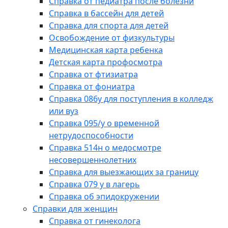
Справка от педиатра после болезни
Справка в бассейн для детей
Справка для спорта для детей
Освобождение от физкультуры
Медицинская карта ребенка
Детская карта профосмотра
Справка от фтизиатра
Справка от фониатра
Справка 086у для поступления в колледж
или вуз
Справка 095/у о временной
нетрудоспособности
Справка 514н о медосмотре
несовершеннолетних
Справка для выезжающих за границу
Справка 079 у в лагерь
Справка об эпидокружении
Справки для женщин
Справка от гинеколога