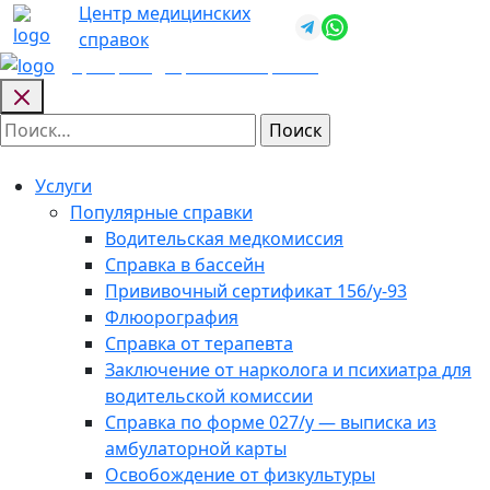
Skip
Центр медицинских
+7 (812) 987-
to
справок
92-57
content
Центр медицинских
справок
Найти:
Услуги
Популярные справки
Водительская медкомиссия
Справка в бассейн
Прививочный сертификат 156/у-93
Флюорография
Справка от терапевта
Заключение от нарколога и психиатра для
водительской комиссии
Справка по форме 027/у — выписка из
амбулаторной карты
Освобождение от физкультуры