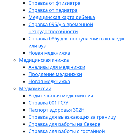
Справка от фтизиатра
Справка от педиатра
Медицинская карта ребенка
Справка 095/у о временной
нетрудоспособности
Справка 086у для поступления в колледж
или вуз
Новая медкнижка
Медицинская книжка
Анализы для медкнижки
Продление медкнижки
Новая медкнижка
Медкомиссии
Водительская медкомиссия
Справка 001 ГС/У
Паспорт здоровья 302Н
Справка для выезжающих за границу
Справка для работы на Севере
Справка для работы с гостайной