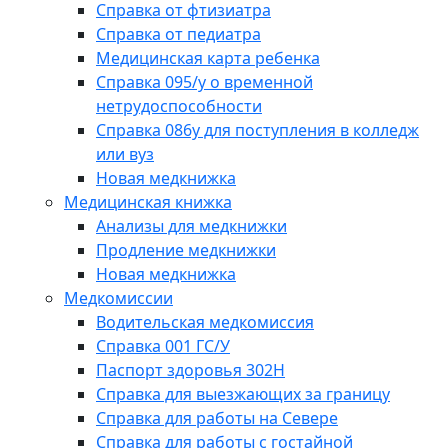
Справка от фтизиатра
Справка от педиатра
Медицинская карта ребенка
Справка 095/у о временной
нетрудоспособности
Справка 086у для поступления в колледж
или вуз
Новая медкнижка
Медицинская книжка
Анализы для медкнижки
Продление медкнижки
Новая медкнижка
Медкомиссии
Водительская медкомиссия
Справка 001 ГС/У
Паспорт здоровья 302Н
Справка для выезжающих за границу
Справка для работы на Севере
Справка для работы с гостайной