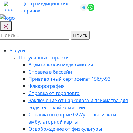
Skip
Центр медицинских
+7 (812) 987-
to
справок
92-57
content
Центр медицинских
справок
Найти:
Услуги
Популярные справки
Водительская медкомиссия
Справка в бассейн
Прививочный сертификат 156/у-93
Флюорография
Справка от терапевта
Заключение от нарколога и психиатра для
водительской комиссии
Справка по форме 027/у — выписка из
амбулаторной карты
Освобождение от физкультуры