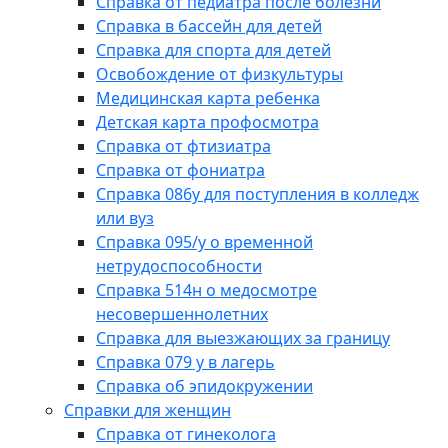
Справка от педиатра после болезни
Справка в бассейн для детей
Справка для спорта для детей
Освобождение от физкультуры
Медицинская карта ребенка
Детская карта профосмотра
Справка от фтизиатра
Справка от фониатра
Справка 086у для поступления в колледж
или вуз
Справка 095/у о временной
нетрудоспособности
Справка 514н о медосмотре
несовершеннолетних
Справка для выезжающих за границу
Справка 079 у в лагерь
Справка об эпидокружении
Справки для женщин
Справка от гинеколога