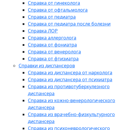
Справка от гинеколога
Справка от офтальмолога
Справка от педиатра
Справка от педиатра после болезни
Справка ЛОР
Справка аллерголога
Справка от фониатра
Справка от венеролога
Справка от фтизиатра
Справки из диспансеров
Справка из диспансера от нарколога
Справка из диспансера от психиатра
Справка из противотуберкулезного
диспансера
Справка из кожно-венерологического
диспансера
Справка из врачебно-физкультурного
диспансера
Справка из психоневрологического