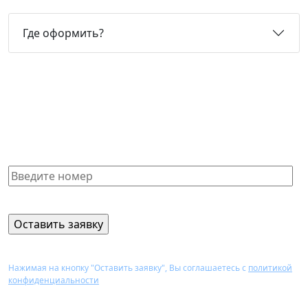
Где оформить?
Не нашли нужную справку или
не знаете, какая Вам подойдет?
Получите бесплатную консультацию и узнайте
стоимость оформления через 15 минут
Нажимая на кнопку "Оставить заявку", Вы соглашаетесь с
политикой
конфиденциальности