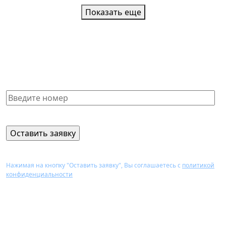
Показать еще
Не нашли нужную справку или
не знаете, какая Вам подойдет?
Получите бесплатную консультацию и узнайте
стоимость оформления через 15 минут
Нажимая на кнопку "Оставить заявку", Вы соглашаетесь с
политикой
конфиденциальности
Перезвоним Вам в течение 15 минут,