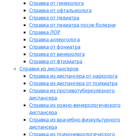
Справка от гинеколога
Справка от офтальмолога
Справка от педиатра
Справка от педиатра после болезни
Справка ЛОР
Справка аллерголога
Справка от фониатра
Справка от венеролога
Справка от фтизиатра
Справки из диспансеров
Справка из диспансера от нарколога
Справка из диспансера от психиатра
Справка из противотуберкулезного
диспансера
Справка из кожно-венерологического
диспансера
Справка из врачебно-физкультурного
диспансера
Справка из психоневрологического