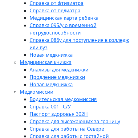
Справка от фтизиатра
Справка от педиатра
Медицинская карта ребенка
Справка 095/у о временной
нетрудоспособности
Справка 086у для поступления в колледж
или вуз
Новая медкнижка
Медицинская книжка
Анализы для медкнижки
Продление медкнижки
Новая медкнижка
Медкомиссии
Водительская медкомиссия
Справка 001 ГС/У
Паспорт здоровья 302Н
Справка для выезжающих за границу
Справка для работы на Севере
Справка для работы с гостайной