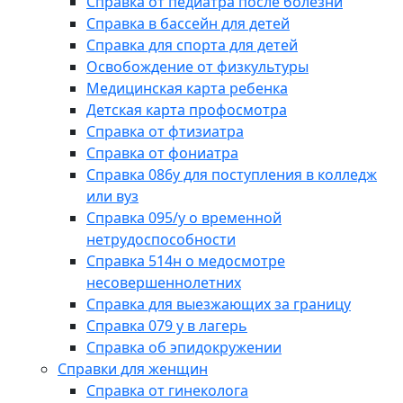
Справка от педиатра после болезни
Справка в бассейн для детей
Справка для спорта для детей
Освобождение от физкультуры
Медицинская карта ребенка
Детская карта профосмотра
Справка от фтизиатра
Справка от фониатра
Справка 086у для поступления в колледж
или вуз
Справка 095/у о временной
нетрудоспособности
Справка 514н о медосмотре
несовершеннолетних
Справка для выезжающих за границу
Справка 079 у в лагерь
Справка об эпидокружении
Справки для женщин
Справка от гинеколога