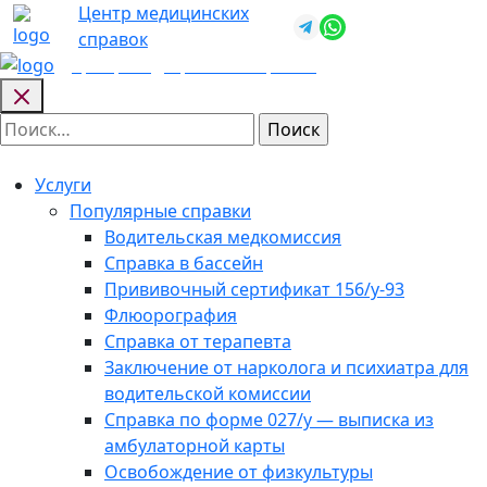
Skip
Центр медицинских
+7 (812) 987-
to
справок
92-57
content
Центр медицинских
справок
Найти:
Услуги
Популярные справки
Водительская медкомиссия
Справка в бассейн
Прививочный сертификат 156/у-93
Флюорография
Справка от терапевта
Заключение от нарколога и психиатра для
водительской комиссии
Справка по форме 027/у — выписка из
амбулаторной карты
Освобождение от физкультуры