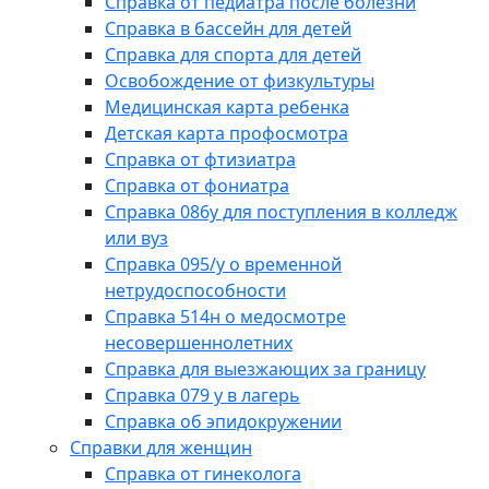
Справка от педиатра после болезни
Справка в бассейн для детей
Справка для спорта для детей
Освобождение от физкультуры
Медицинская карта ребенка
Детская карта профосмотра
Справка от фтизиатра
Справка от фониатра
Справка 086у для поступления в колледж
или вуз
Справка 095/у о временной
нетрудоспособности
Справка 514н о медосмотре
несовершеннолетних
Справка для выезжающих за границу
Справка 079 у в лагерь
Справка об эпидокружении
Справки для женщин
Справка от гинеколога