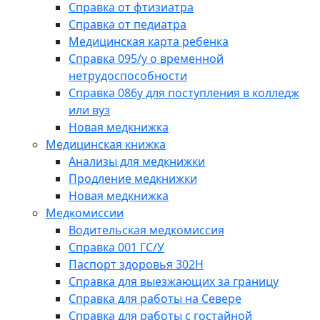
Справка от фтизиатра
Справка от педиатра
Медицинская карта ребенка
Справка 095/у о временной
нетрудоспособности
Справка 086у для поступления в колледж
или вуз
Новая медкнижка
Медицинская книжка
Анализы для медкнижки
Продление медкнижки
Новая медкнижка
Медкомиссии
Водительская медкомиссия
Справка 001 ГС/У
Паспорт здоровья 302Н
Справка для выезжающих за границу
Справка для работы на Севере
Справка для работы с гостайной