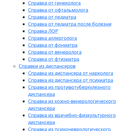
Справка от гинеколога
Справка от офтальмолога
Справка от педиатра
Справка от педиатра после болезни
Справка ЛОР
Справка аллерголога
Справка от фониатра
Справка от венеролога
Справка от фтизиатра
Справки из диспансеров
Справка из диспансера от нарколога
Справка из диспансера от психиатра
Справка из противотуберкулезного
диспансера
Справка из кожно-венерологического
диспансера
Справка из врачебно-физкультурного
диспансера
Справка из психоневрологического