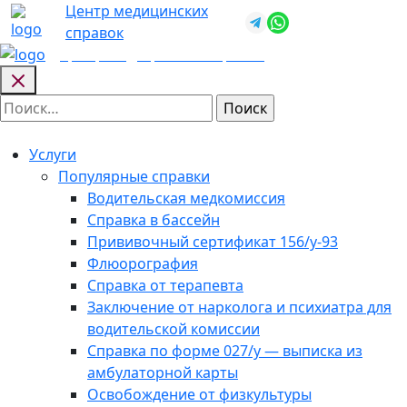
Skip
Центр медицинских
+7 (812) 987-
to
справок
92-57
content
Центр медицинских
справок
Найти:
Услуги
Популярные справки
Водительская медкомиссия
Справка в бассейн
Прививочный сертификат 156/у-93
Флюорография
Справка от терапевта
Заключение от нарколога и психиатра для
водительской комиссии
Справка по форме 027/у — выписка из
амбулаторной карты
Освобождение от физкультуры