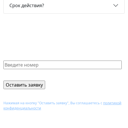
Срок действия?
Не нашли нужную справку или
не знаете, какая Вам подойдет?
Получите бесплатную консультацию и узнайте
стоимость оформления через 15 минут
Нажимая на кнопку "Оставить заявку", Вы соглашаетесь с
политикой
конфиденциальности