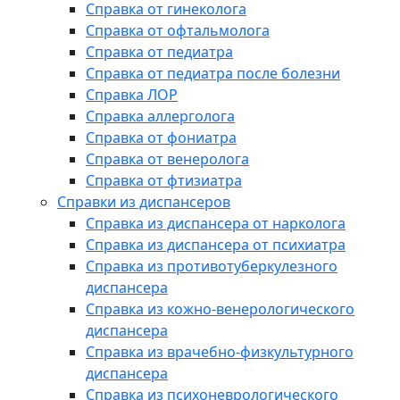
Справка от гинеколога
Справка от офтальмолога
Справка от педиатра
Справка от педиатра после болезни
Справка ЛОР
Справка аллерголога
Справка от фониатра
Справка от венеролога
Справка от фтизиатра
Справки из диспансеров
Справка из диспансера от нарколога
Справка из диспансера от психиатра
Справка из противотуберкулезного
диспансера
Справка из кожно-венерологического
диспансера
Справка из врачебно-физкультурного
диспансера
Справка из психоневрологического