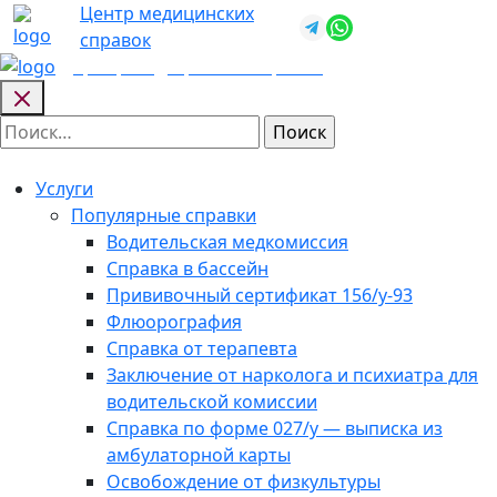
Skip
Центр медицинских
+7 (812) 987-
to
справок
92-57
content
Центр медицинских
справок
Найти:
Услуги
Популярные справки
Водительская медкомиссия
Справка в бассейн
Прививочный сертификат 156/у-93
Флюорография
Справка от терапевта
Заключение от нарколога и психиатра для
водительской комиссии
Справка по форме 027/у — выписка из
амбулаторной карты
Освобождение от физкультуры