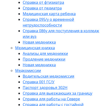
Справка от фтизиатра
Справка от педиатра
Медицинская карта ребенка
Справка 095/у о временной
нетрудоспособности
Справка 086у для поступления в колледж
или вуз
Новая медкнижка
Медицинская книжка
Анализы для медкнижки
Продление медкнижки
Новая медкнижка
Медкомиссии
Водительская медкомиссия
Справка 001 ГС/У
Паспорт здоровья 302Н
Справка для выезжающих за границу
Справка для работы на Севере
Справка для работы с гостайной