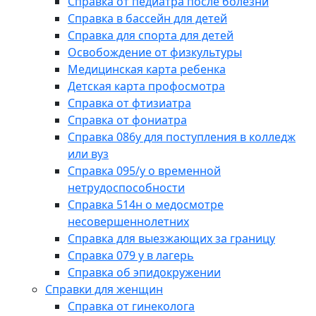
Справка от педиатра после болезни
Справка в бассейн для детей
Справка для спорта для детей
Освобождение от физкультуры
Медицинская карта ребенка
Детская карта профосмотра
Справка от фтизиатра
Справка от фониатра
Справка 086у для поступления в колледж
или вуз
Справка 095/у о временной
нетрудоспособности
Справка 514н о медосмотре
несовершеннолетних
Справка для выезжающих за границу
Справка 079 у в лагерь
Справка об эпидокружении
Справки для женщин
Справка от гинеколога