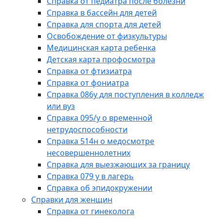
Справка от педиатра после болезни
Справка в бассейн для детей
Справка для спорта для детей
Освобождение от физкультуры
Медицинская карта ребенка
Детская карта профосмотра
Справка от фтизиатра
Справка от фониатра
Справка 086у для поступления в колледж
или вуз
Справка 095/у о временной
нетрудоспособности
Справка 514н о медосмотре
несовершеннолетних
Справка для выезжающих за границу
Справка 079 у в лагерь
Справка об эпидокружении
Справки для женщин
Справка от гинеколога