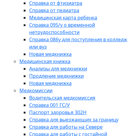
Справка от фтизиатра
Справка от педиатра
Медицинская карта ребенка
Справка 095/у о временной
нетрудоспособности
Справка 086у для поступления в колледж
или вуз
Новая медкнижка
Медицинская книжка
Анализы для медкнижки
Продление медкнижки
Новая медкнижка
Медкомиссии
Водительская медкомиссия
Справка 001 ГС/У
Паспорт здоровья 302Н
Справка для выезжающих за границу
Справка для работы на Севере
Справка для работы с гостайной