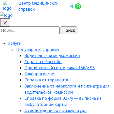
Skip
Центр медицинских
+7 (812) 987-
to
справок
92-57
content
Центр медицинских
справок
Найти:
Услуги
Популярные справки
Водительская медкомиссия
Справка в бассейн
Прививочный сертификат 156/у-93
Флюорография
Справка от терапевта
Заключение от нарколога и психиатра для
водительской комиссии
Справка по форме 027/у — выписка из
амбулаторной карты
Освобождение от физкультуры