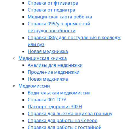
Справка от фтизиатра
Справка от педиатра
Медицинская карта ребенка
Справка 095/у о временной
нетрудоспособности
Справка 086у для поступления в колледж
или вуз
Новая медкнижка
Медицинская книжка
Анализы для медкнижки
Продление медкнижки
Новая медкнижка
Медкомиссии
Водительская медкомиссия
Справка 001 ГС/У
Паспорт здоровья 302Н
Справка для выезжающих за границу
Справка для работы на Севере
Справка для работы с гостайной