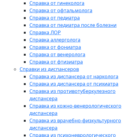
Справка от гинеколога
Справка от офтальмолога
Справка от педиатра
Справка от педиатра после болезни
Справка ЛОР
Справка аллерголога
Справка от фониатра
Справка от венеролога
Справка от фтизиатра
Справки из диспансеров
Справка из диспансера от нарколога
Справка из диспансера от психиатра
Справка из противотуберкулезного
диспансера
Справка из кожно-венерологического
диспансера
Справка из врачебно-физкультурного
диспансера
Справка из психоневрологического