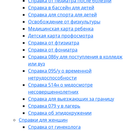
Справка от педиатра после болезни
Справка в бассейн для детей
Справка для спорта для детей
Освобождение от физкультуры
Медицинская карта ребенка
Детская карта профосмотра
Справка от фтизиатра
Справка от фониатра
Справка 086у для поступления в колледж
или вуз
Справка 095/у о временной
нетрудоспособности
Справка 514н о медосмотре
несовершеннолетних
Справка для выезжающих за границу
Справка 079 у в лагерь
Справка об эпидокружении
Справки для женщин
Справка от гинеколога