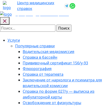
Skip
Центр медицинских
+7 (812) 987-
to
справок
92-57
content
Центр медицинских
справок
Найти:
Услуги
Популярные справки
Водительская медкомиссия
Справка в бассейн
Прививочный сертификат 156/у-93
Флюорография
Справка от терапевта
Заключение от нарколога и психиатра для
водительской комиссии
Справка по форме 027/у — выписка из
амбулаторной карты
Освобождение от физкультуры