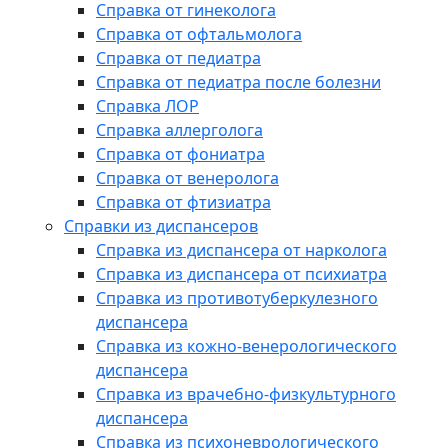
Справка от гинеколога
Справка от офтальмолога
Справка от педиатра
Справка от педиатра после болезни
Справка ЛОР
Справка аллерголога
Справка от фониатра
Справка от венеролога
Справка от фтизиатра
Справки из диспансеров
Справка из диспансера от нарколога
Справка из диспансера от психиатра
Справка из противотуберкулезного
диспансера
Справка из кожно-венерологического
диспансера
Справка из врачебно-физкультурного
диспансера
Справка из психоневрологического