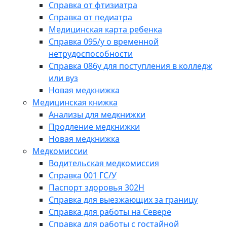
Справка от фтизиатра
Справка от педиатра
Медицинская карта ребенка
Справка 095/у о временной
нетрудоспособности
Справка 086у для поступления в колледж
или вуз
Новая медкнижка
Медицинская книжка
Анализы для медкнижки
Продление медкнижки
Новая медкнижка
Медкомиссии
Водительская медкомиссия
Справка 001 ГС/У
Паспорт здоровья 302Н
Справка для выезжающих за границу
Справка для работы на Севере
Справка для работы с гостайной