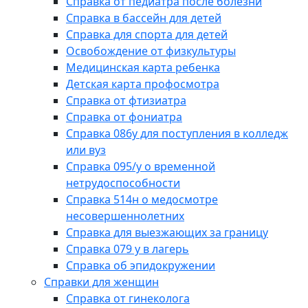
Справка от педиатра после болезни
Справка в бассейн для детей
Справка для спорта для детей
Освобождение от физкультуры
Медицинская карта ребенка
Детская карта профосмотра
Справка от фтизиатра
Справка от фониатра
Справка 086у для поступления в колледж
или вуз
Справка 095/у о временной
нетрудоспособности
Справка 514н о медосмотре
несовершеннолетних
Справка для выезжающих за границу
Справка 079 у в лагерь
Справка об эпидокружении
Справки для женщин
Справка от гинеколога