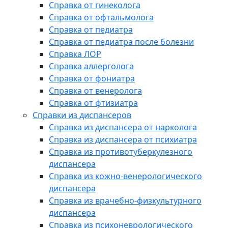
Справка от гинеколога
Справка от офтальмолога
Справка от педиатра
Справка от педиатра после болезни
Справка ЛОР
Справка аллерголога
Справка от фониатра
Справка от венеролога
Справка от фтизиатра
Справки из диспансеров
Справка из диспансера от нарколога
Справка из диспансера от психиатра
Справка из противотуберкулезного
диспансера
Справка из кожно-венерологического
диспансера
Справка из врачебно-физкультурного
диспансера
Справка из психоневрологического