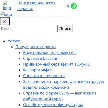
Skip
Центр медицинских
+7 (812) 987-
to
справок
92-57
content
Центр медицинских
справок
Найти:
Услуги
Популярные справки
Водительская медкомиссия
Справка в бассейн
Прививочный сертификат 156/у-93
Флюорография
Справка от терапевта
Заключение от нарколога и психиатра для
водительской комиссии
Справка по форме 027/у — выписка из
амбулаторной карты
Освобождение от физкультуры