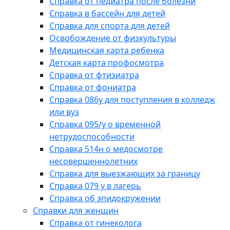
Справка от педиатра после болезни
Справка в бассейн для детей
Справка для спорта для детей
Освобождение от физкультуры
Медицинская карта ребенка
Детская карта профосмотра
Справка от фтизиатра
Справка от фониатра
Справка 086у для поступления в колледж
или вуз
Справка 095/у о временной
нетрудоспособности
Справка 514н о медосмотре
несовершеннолетних
Справка для выезжающих за границу
Справка 079 у в лагерь
Справка об эпидокружении
Справки для женщин
Справка от гинеколога