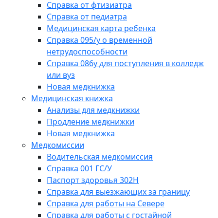
Справка от фтизиатра
Справка от педиатра
Медицинская карта ребенка
Справка 095/у о временной
нетрудоспособности
Справка 086у для поступления в колледж
или вуз
Новая медкнижка
Медицинская книжка
Анализы для медкнижки
Продление медкнижки
Новая медкнижка
Медкомиссии
Водительская медкомиссия
Справка 001 ГС/У
Паспорт здоровья 302Н
Справка для выезжающих за границу
Справка для работы на Севере
Справка для работы с гостайной