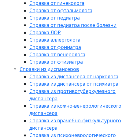
Справка от гинеколога
Справка от офтальмолога
Справка от педиатра
Справка от педиатра после болезни
Справка ЛОР
Справка аллерголога
Справка от фониатра
Справка от венеролога
Справка от фтизиатра
Справки из диспансеров
Справка из диспансера от нарколога
Справка из диспансера от психиатра
Справка из противотуберкулезного
диспансера
Справка из кожно-венерологического
диспансера
Справка из врачебно-физкультурного
диспансера
Справка из психоневрологического