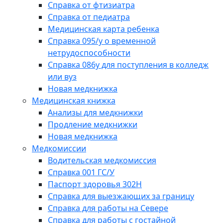
Справка от фтизиатра
Справка от педиатра
Медицинская карта ребенка
Справка 095/у о временной
нетрудоспособности
Справка 086у для поступления в колледж
или вуз
Новая медкнижка
Медицинская книжка
Анализы для медкнижки
Продление медкнижки
Новая медкнижка
Медкомиссии
Водительская медкомиссия
Справка 001 ГС/У
Паспорт здоровья 302Н
Справка для выезжающих за границу
Справка для работы на Севере
Справка для работы с гостайной