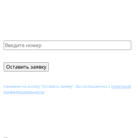
Не нашли нужную справку или
не знаете, какая Вам подойдет?
Получите бесплатную консультацию и узнайте
стоимость оформления через 15 минут
Нажимая на кнопку "Оставить заявку", Вы соглашаетесь с
политикой
конфиденциальности
Перезвоним Вам в течение 15 минут,
проконсультируем и назовем стоимость
оформления нужного документа