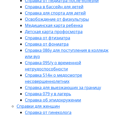
Справка от педиатра после болезни
Справка в бассейн для детей
Справка для спорта для детей
Освобождение от физкультуры
Медицинская карта ребенка
Детская карта профосмотра
Справка от фтизиатра
Справка от фониатра
Справка 086у для поступления в колледж
или вуз
Справка 095/у о временной
нетрудоспособности
Справка 514н о медосмотре
несовершеннолетних
Справка для выезжающих за границу
Справка 079 у в лагерь
Справка об эпидокружении
Справки для женщин
Справка от гинеколога