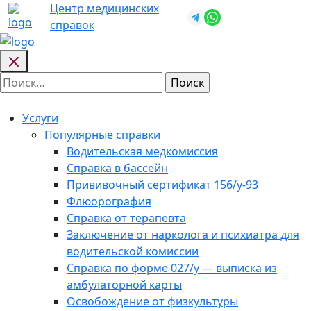
Skip
Центр медицинских
+7 (812) 987-
to
справок
92-57
content
Центр медицинских
справок
Найти:
Услуги
Популярные справки
Водительская медкомиссия
Справка в бассейн
Прививочный сертификат 156/у-93
Флюорография
Справка от терапевта
Заключение от нарколога и психиатра для
водительской комиссии
Справка по форме 027/у — выписка из
амбулаторной карты
Освобождение от физкультуры