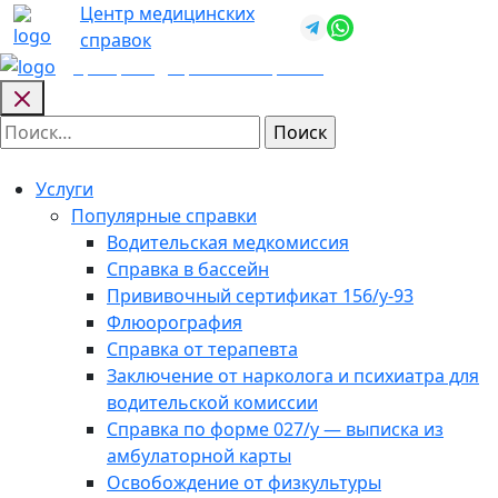
Skip
Центр медицинских
+7 (812) 987-
to
справок
92-57
content
Центр медицинских
справок
Найти:
Услуги
Популярные справки
Водительская медкомиссия
Справка в бассейн
Прививочный сертификат 156/у-93
Флюорография
Справка от терапевта
Заключение от нарколога и психиатра для
водительской комиссии
Справка по форме 027/у — выписка из
амбулаторной карты
Освобождение от физкультуры