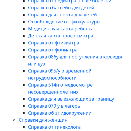
Справка от педиатра после болезни
Справка в бассейн для детей
Справка для спорта для детей
Освобождение от физкультуры
Медицинская карта ребенка
Детская карта профосмотра
Справка от фтизиатра
Справка от фониатра
Справка 086у для поступления в колледж
или вуз
Справка 095/у о временной
нетрудоспособности
Справка 514н о медосмотре
несовершеннолетних
Справка для выезжающих за границу
Справка 079 у в лагерь
Справка об эпидокружении
Справки для женщин
Справка от гинеколога