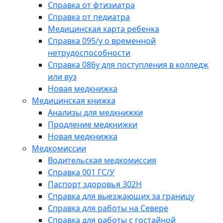
Справка от фтизиатра
Справка от педиатра
Медицинская карта ребенка
Справка 095/у о временной
нетрудоспособности
Справка 086у для поступления в колледж
или вуз
Новая медкнижка
Медицинская книжка
Анализы для медкнижки
Продление медкнижки
Новая медкнижка
Медкомиссии
Водительская медкомиссия
Справка 001 ГС/У
Паспорт здоровья 302Н
Справка для выезжающих за границу
Справка для работы на Севере
Справка для работы с гостайной