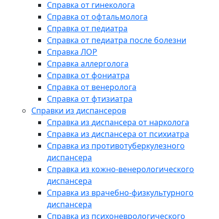
Справка от гинеколога
Справка от офтальмолога
Справка от педиатра
Справка от педиатра после болезни
Справка ЛОР
Справка аллерголога
Справка от фониатра
Справка от венеролога
Справка от фтизиатра
Справки из диспансеров
Справка из диспансера от нарколога
Справка из диспансера от психиатра
Справка из противотуберкулезного
диспансера
Справка из кожно-венерологического
диспансера
Справка из врачебно-физкультурного
диспансера
Справка из психоневрологического