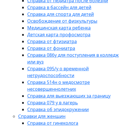
Справка от педиатра после болезни
Справка в бассейн для детей
Справка для спорта для детей
Освобождение от физкультуры
Медицинская карта ребенка
Детская карта профосмотра
Справка от фтизиатра
Справка от фониатра
Справка 086у для поступления в колледж
или вуз
Справка 095/у о временной
нетрудоспособности
Справка 514н о медосмотре
несовершеннолетних
Справка для выезжающих за границу
Справка 079 у в лагерь
Справка об эпидокружении
Справки для женщин
Справка от гинеколога