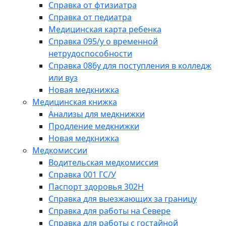
Справка от фтизиатра
Справка от педиатра
Медицинская карта ребенка
Справка 095/у о временной
нетрудоспособности
Справка 086у для поступления в колледж
или вуз
Новая медкнижка
Медицинская книжка
Анализы для медкнижки
Продление медкнижки
Новая медкнижка
Медкомиссии
Водительская медкомиссия
Справка 001 ГС/У
Паспорт здоровья 302Н
Справка для выезжающих за границу
Справка для работы на Севере
Справка для работы с гостайной