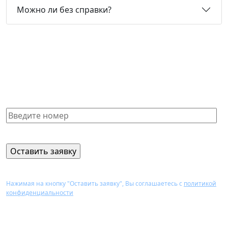
Можно ли без справки?
Не нашли нужную справку или
не знаете, какая Вам подойдет?
Получите бесплатную консультацию и узнайте
стоимость оформления через 15 минут
Нажимая на кнопку "Оставить заявку", Вы соглашаетесь с
политикой
конфиденциальности