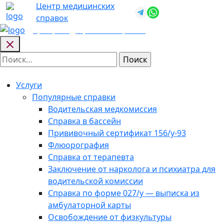
Skip
Центр медицинских
+7 (812) 987-
to
справок
92-57
content
Центр медицинских
справок
Найти:
Услуги
Популярные справки
Водительская медкомиссия
Справка в бассейн
Прививочный сертификат 156/у-93
Флюорография
Справка от терапевта
Заключение от нарколога и психиатра для
водительской комиссии
Справка по форме 027/у — выписка из
амбулаторной карты
Освобождение от физкультуры