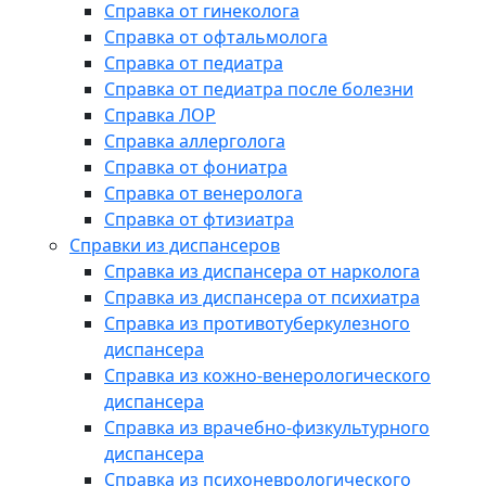
Справка от гинеколога
Справка от офтальмолога
Справка от педиатра
Справка от педиатра после болезни
Справка ЛОР
Справка аллерголога
Справка от фониатра
Справка от венеролога
Справка от фтизиатра
Справки из диспансеров
Справка из диспансера от нарколога
Справка из диспансера от психиатра
Справка из противотуберкулезного
диспансера
Справка из кожно-венерологического
диспансера
Справка из врачебно-физкультурного
диспансера
Справка из психоневрологического