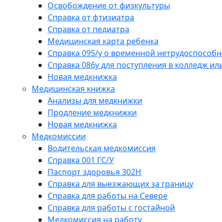
Освобождение от физкультуры
Справка от фтизиатра
Справка от педиатра
Медицинская карта ребенка
Справка 095/у о временной нетрудоспособн
Справка 086у для поступления в колледж или
Новая медкнижка
Медицинская книжка
Анализы для медкнижки
Продление медкнижки
Новая медкнижка
Медкомиссии
Водительская медкомиссия
Справка 001 ГС/У
Паспорт здоровья 302Н
Справка для выезжающих за границу
Справка для работы на Севере
Справка для работы с гостайной
Медкомиссия на работу