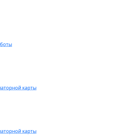
аботы
латорной карты
латорной карты