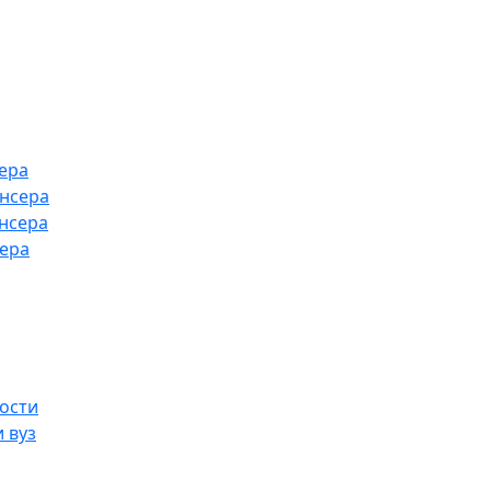
ера
ансера
нсера
сера
ости
 вуз