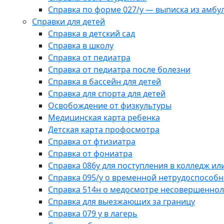
Справка по форме 027/у — выписка из амбу
Справки для детей
Справка в детский сад
Справка в школу
Справка от педиатра
Справка от педиатра после болезни
Справка в бассейн для детей
Справка для спорта для детей
Освобождение от физкультуры
Медицинская карта ребенка
Детская карта профосмотра
Справка от фтизиатра
Справка от фониатра
Справка 086у для поступления в колледж или
Справка 095/у о временной нетрудоспособн
Справка 514н о медосмотре несовершеннол
Справка для выезжающих за границу
Справка 079 у в лагерь