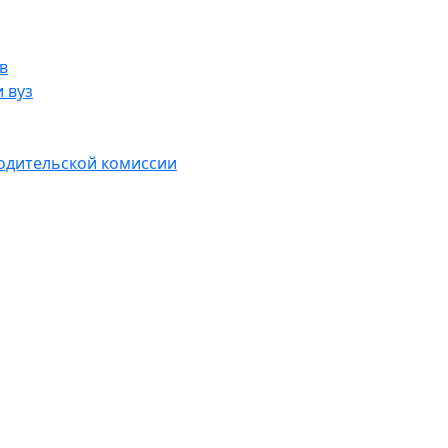
в
 вуз
водительской комиссии