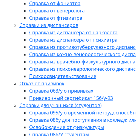
Справка от фониатра
Справка от венеролога
Справка от фтизиатра
Справки из диспансеров
Справка из диспансера от нарколога
Справка из диспансера от психиатра
Справка из противотуберкулезного диспанс
Справка из кожно-венерологического дисп
Справка из врачебно-физкультурного диспа
Справка из психоневрологического диспан
Психоосвидетельствование
Отказ от прививок
Справка 063/у о прививках
Прививочный сертификат 156/у-93
Справки для учащихся (студентов)
Справка 095/у о временной нетрудоспособн
Справка 086у для поступления в колледж или
Освобождение от физкультуры
Справка 086/У студентам