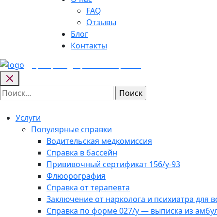
FAQ
Отзывы
Блог
Контакты
Центр медицинских
справок
Найти:
Услуги
Популярные справки
Водительская медкомиссия
Справка в бассейн
Прививочный сертификат 156/у-93
Флюорография
Справка от терапевта
Заключение от нарколога и психиатра для 
Справка по форме 027/у — выписка из амбу