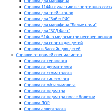
Справка для марафона
Справка 1144н к участию в спортивных сост
Справка для трейл-гонок
Справка для “Забег.РФ“
Справка для марафона “Белые ночи“
Справка для “ЗСД Фест”
Справка 514н о медосмотре несовершеннол
Справка для спорта для детей
Справка в бассейн для детей
Справки от врачей специалистов
Справка от терапевта
Справка от дерматолога
Справка от стоматолога
Справка от гинеколога
Справка от офтальмолога
Справка от педиатра
Справка от педиатра после болезни
Справка ЛОР
Справка аллерголога