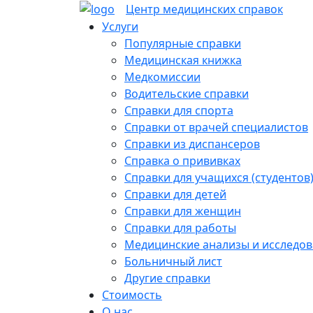
Skip
Центр медицинских
справок
to
Услуги
content
Популярные справки
Медицинская книжка
Медкомиссии
Водительские справки
Справки для спорта
Справки от врачей специалистов
Справки из диспансеров
Справка о прививках
Справки для учащихся (студентов
Справки для детей
Справки для женщин
Справки для работы
Медицинские анализы и исследо
Больничный лист
Другие справки
Стоимость
О нас