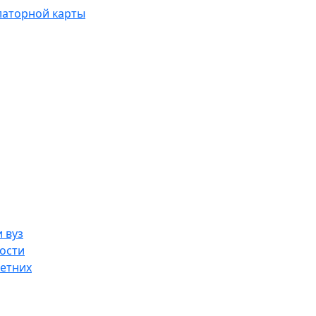
латорной карты
 вуз
ости
етних