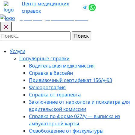
Skip
Центр медицинских
+7 (812) 987-
to
справок
92-57
content
Центр медицинских
справок
Найти:
Услуги
Популярные справки
Водительская медкомиссия
Справка в бассейн
Прививочный сертификат 156/у-93
Флюорография
Справка от терапевта
Заключение от нарколога и психиатра для
водительской комиссии
Справка по форме 027/у — выписка из
амбулаторной карты
Освобождение от физкультуры