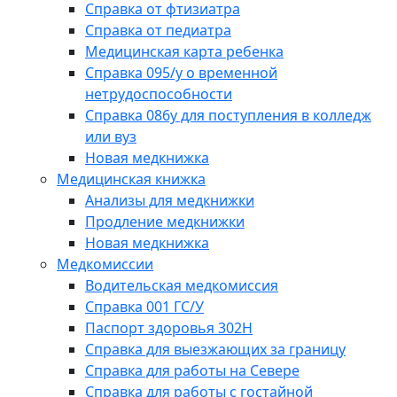
Справка от фтизиатра
Справка от педиатра
Медицинская карта ребенка
Справка 095/у о временной
нетрудоспособности
Справка 086у для поступления в колледж
или вуз
Новая медкнижка
Медицинская книжка
Анализы для медкнижки
Продление медкнижки
Новая медкнижка
Медкомиссии
Водительская медкомиссия
Справка 001 ГС/У
Паспорт здоровья 302Н
Справка для выезжающих за границу
Справка для работы на Севере
Справка для работы с гостайной