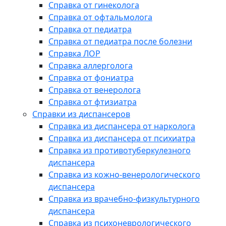
Справка от гинеколога
Справка от офтальмолога
Справка от педиатра
Справка от педиатра после болезни
Справка ЛОР
Справка аллерголога
Справка от фониатра
Справка от венеролога
Справка от фтизиатра
Справки из диспансеров
Справка из диспансера от нарколога
Справка из диспансера от психиатра
Справка из противотуберкулезного
диспансера
Справка из кожно-венерологического
диспансера
Справка из врачебно-физкультурного
диспансера
Справка из психоневрологического