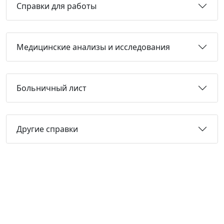
Справки для работы
Медицинские анализы и исследования
Больничный лист
Другие справки
Не нашли нужную справку или
не знаете, какая Вам подойдет?
Получите бесплатную консультацию и узнайте
стоимость оформления через 15 минут