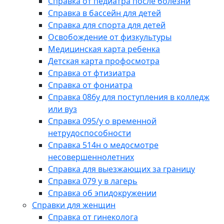
Справка от педиатра после болезни
Справка в бассейн для детей
Справка для спорта для детей
Освобождение от физкультуры
Медицинская карта ребенка
Детская карта профосмотра
Справка от фтизиатра
Справка от фониатра
Справка 086у для поступления в колледж
или вуз
Справка 095/у о временной
нетрудоспособности
Справка 514н о медосмотре
несовершеннолетних
Справка для выезжающих за границу
Справка 079 у в лагерь
Справка об эпидокружении
Справки для женщин
Справка от гинеколога